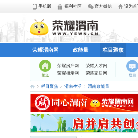
手机版
福利社区
官方微信
设为首
荣耀渭南网
政能量
栏目聚焦
荣耀房产网
荣耀人才网
荣耀相亲网
荣耀家居网
频道
栏目
栏目聚焦
渭南生活
渭南政能量
荣
»
›
›