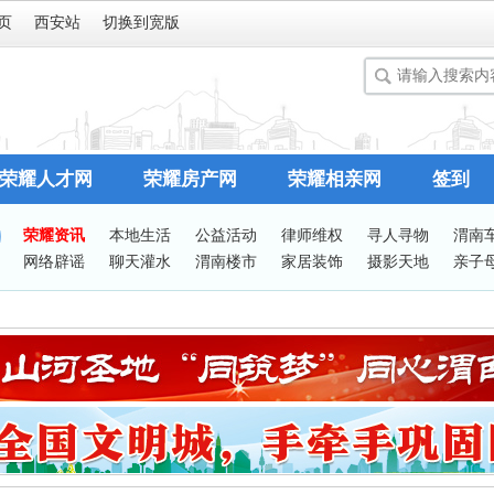
页
西安站
切换到宽版
荣耀人才网
荣耀房产网
荣耀相亲网
签到
荣耀资讯
本地生活
公益活动
律师维权
寻人寻物
渭南
网络辟谣
聊天灌水
渭南楼市
家居装饰
摄影天地
亲子
谈婚论嫁
志愿服务
有问必答
站务处理