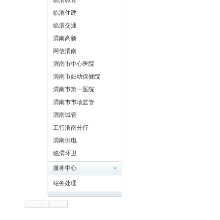
临渭教育
临渭住建
临渭交通
渭南高新
网信渭南
渭南市中心医院
渭南市妇幼保健院
渭南市第一医院
渭南市市场监管
渭南城管
工行渭南分行
渭南供电
临渭环卫
服务中心
站务处理
返回主页
找客服