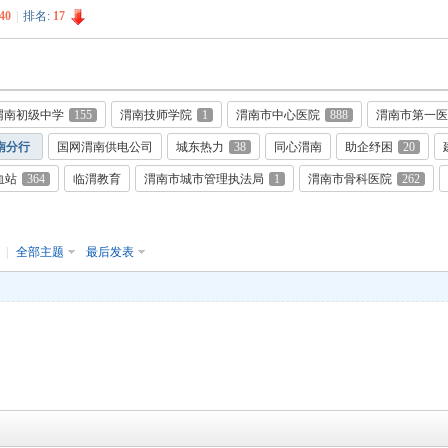
40
|
排名:
17
渭南初级中学
155
渭南技师学院
1
渭南市中心医院
888
渭南市第一医
南分行
国网渭南供电公司
城东热力
38
同心渭南
助企纾困
20
血站
364
临渭教育
渭南市城市管理执法局
1
渭南市骨科医院
262
月
|
全部主题
最后发表