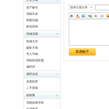
人生大事
选择主题分类
房产楼市
渭南车友
南
我要结婚
家居装饰
同城话题
情感天空
摄影天地
发表帖子
寻人寻物
渭南辟谣联盟
网
谝闲传
便民信息
房屋租售
二手置换
政能量
渭南技师学院