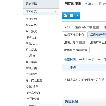
版块导航
渭南政能量
今日:
0
|
主题:
19
渭南生活
百姓生活
有问必答
全部
渭南高级中学
43
耀
今日热点
临渭区环卫中心
工商银行渭
吃喝玩乐
渭南天然气
36
渭南市中心
家有儿女
游山玩水
聚焦重点 谱渭新篇
志 愿 者
全部时间
|
一天
|
一周
|
一个
诚信渭南
主题
垃圾分类
律师维权
渭
本版块或指定的范围内尚无主题
每日岗位推荐
晚8点话题
公租房查询
上学那些事
快速发帖