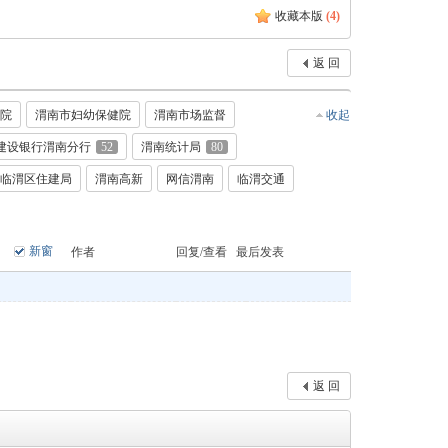
收藏本版
(
4
)
返 回
院
渭南市妇幼保健院
渭南市场监督
收起
建设银行渭南分行
52
渭南统计局
80
临渭区住建局
渭南高新
网信渭南
临渭交通
新窗
作者
回复/查看
最后发表
返 回