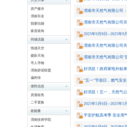
人生大事
房产楼市
渭南市天然气有限公司
渭南车友
南
渭南市天然气有限公司
我要结婚
家居装饰
2025年9月8日--202
同城话题
渭南市天然气有限公司
情感天空
摄影天地
渭南市天然气有限公司“
寻人寻物
好消息！政府家电补贴
渭南辟谣联盟
网
谝闲传
“五一”节假日，燃气安
便民信息
好消息！五一，天然气
房屋租售
二手置换
2025年5月6日--202
政能量
平安护航高考季 安全用
渭南技师学院
2025年6月9日--202