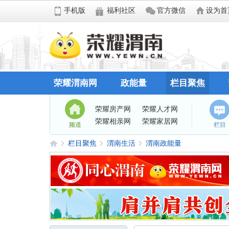
手机版
福利社区
官方微信
设为首
荣耀渭南网
政能量
栏目聚焦
荣耀房产网
荣耀人才网
荣耀相亲网
荣耀家居网
频道
栏目
栏目聚焦
渭南生活
渭南政能量
荣
»
›
›