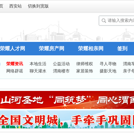
页
西安站
切换到宽版
荣耀人才网
荣耀房产网
荣耀相亲网
签到
荣耀资讯
本地生活
公益活动
律师维权
寻人寻物
渭南
网络辟谣
聊天灌水
渭南楼市
家居装饰
摄影天地
亲子
谈婚论嫁
志愿服务
有问必答
站务处理