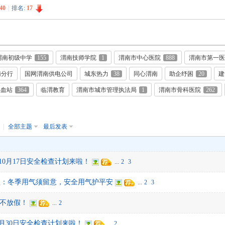
40
|
排名:
17
渭南初级中学
155
渭南技师学院
1
渭南市中心医院
888
渭南市第一医
南分行
国网渭南供电公司
城东热力
38
同心渭南
助企纾困
20
建
心血站
364
临渭教育
渭南市城市管理执法局
1
渭南市骨科医院
262
月
|
全部主题
最后发表
25年10月17日安全检查计划来啦！
...
2
3
醒：冬季用气须留意，安全用气护平安
...
2
3
全不放假！
...
2
25年9月30日安全检查计划来啦！
...
2