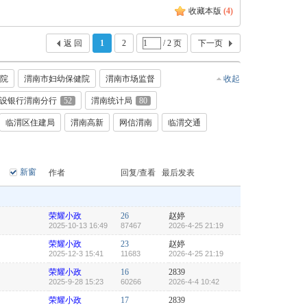
收藏本版
(
4
)
返 回
1
2
/ 2 页
下一页
院
渭南市妇幼保健院
渭南市场监督
收起
设银行渭南分行
52
渭南统计局
80
临渭区住建局
渭南高新
网信渭南
临渭交通
新窗
作者
回复/查看
最后发表
荣耀小政
26
赵婷
2025-10-13 16:49
87467
2026-4-25 21:19
荣耀小政
23
赵婷
2025-12-3 15:41
11683
2026-4-25 21:19
荣耀小政
16
2839
2025-9-28 15:23
60266
2026-4-4 10:42
荣耀小政
17
2839