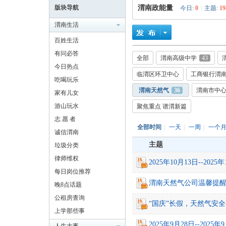
版块导航
渭南政能量
今日:
0
|
主题:
19
渭南生活
百姓生活
有问必答
全部
渭南高级中学
43
耀
今日热点
临渭区环卫中心
工商银行渭
吃喝玩乐
渭南天然气
36
渭南市中
家有儿女
游山玩水
聚焦重点 谱渭新篇
志 愿 者
全部时间
|
一天
|
一周
|
一个
诚信渭南
主题
垃圾分类
律师维权
渭
2025年10月13日--20
每日岗位推荐
渭南天然气公司温馨提
晚8点话题
公租房查询
“国庆”长假，天然气安
上学那些事
2025年9月28日--20