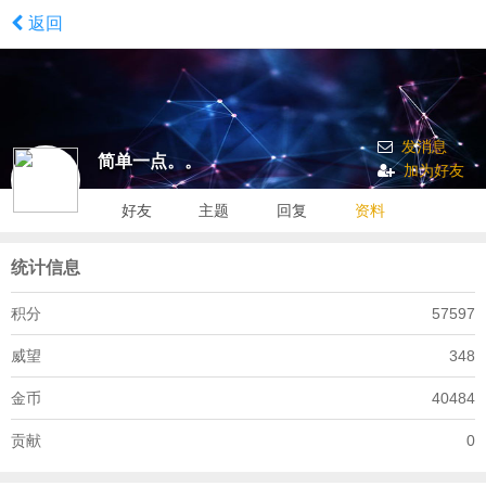
返回
发消息
简单一点。。
加为好友
好友
主题
回复
资料
统计信息
积分
57597
威望
348
金币
40484
贡献
0