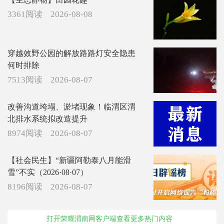
3361阅读
2026-08-08
穿越效野公园的解放路路灯安全隐患
何时排除
7513阅读
2026-08-07
改善沟道垮塌、淤堵现象！临渭区渭
北排水系统拟改造提升
8974阅读
2026-08-07
【社会民生】“新疆阿勒泰八月能滑
雪”不实（2026·08·07）
8196阅读
2026-08-07
打开荣耀渭南网客户端查看更多热门内容