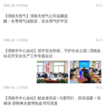
荣耀小政
8.8万阅读
04-25
【渭南天然气】渭南天然气公司温馨提
醒：冬季用气须留意，安全用气护平安
荣耀小政
1.2万阅读
04-25
【渭南市中心血站】筑牢安全防线，守护生命之源 | 渭南血
站召开安全生产工作专题会议
荣耀小政
1.1万阅读
04-22
【渭南市中心血站】献血者风采 | 与爱同行，双倍温暖！张
峰涛 胡艳琳夫妻用热血书写浪漫