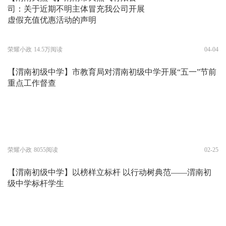
司：关于近期不明主体冒充我公司开展
虚假充值优惠活动的声明
荣耀小政
14.5万阅读
04-04
【渭南初级中学】市教育局对渭南初级中学开展“五一”节前
重点工作督查
荣耀小政
8055阅读
02-25
【渭南初级中学】以榜样立标杆 以行动树典范——渭南初
级中学标杆学生