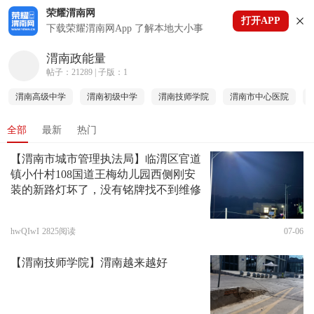
荣耀渭南网
打开APP
下拉刷新
下载荣耀渭南网App 了解本地大小事
渭南政能量
帖子：21289 | 子版：1
渭南高级中学
渭南初级中学
渭南技师学院
渭南市中心医院
全部
最新
热门
【渭南市城市管理执法局】临渭区官道
镇小什村108国道王梅幼儿园西侧刚安
装的新路灯坏了，没有铭牌找不到维修
hwQIwI
2825阅读
07-06
【渭南技师学院】渭南越来越好