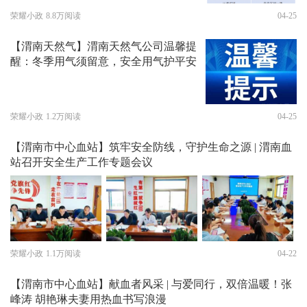
荣耀小政
8.8万阅读
04-25
【渭南天然气】渭南天然气公司温馨提
醒：冬季用气须留意，安全用气护平安
荣耀小政
1.2万阅读
04-25
【渭南市中心血站】筑牢安全防线，守护生命之源 | 渭南血
站召开安全生产工作专题会议
荣耀小政
1.1万阅读
04-22
【渭南市中心血站】献血者风采 | 与爱同行，双倍温暖！张
峰涛 胡艳琳夫妻用热血书写浪漫