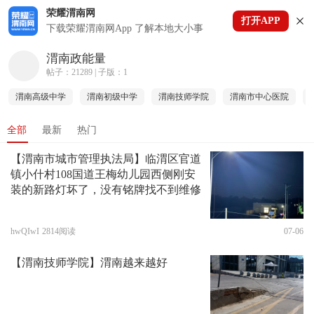
荣耀渭南网
打开APP
下拉刷新
下载荣耀渭南网App 了解本地大小事
渭南政能量
帖子：21289 | 子版：1
渭南高级中学
渭南初级中学
渭南技师学院
渭南市中心医院
全部
最新
热门
【渭南市城市管理执法局】临渭区官道
镇小什村108国道王梅幼儿园西侧刚安
装的新路灯坏了，没有铭牌找不到维修
hwQIwI
2814阅读
07-06
【渭南技师学院】渭南越来越好