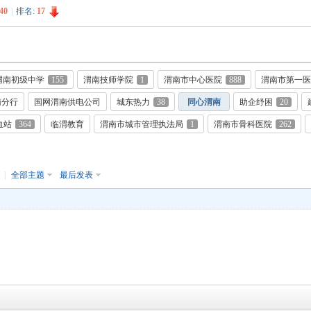
40
|
排名:
17
渭南初级中学
155
渭南技师学院
1
渭南市中心医院
888
渭南市第一医
南分行
国网渭南供电公司
城东热力
38
同心渭南
助企纾困
20
血站
364
临渭教育
渭南市城市管理执法局
1
渭南市骨科医院
262
月
|
全部主题
最后发表