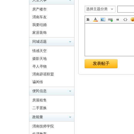
人生大事
选择主题分类
房产楼市
渭南车友
南
我要结婚
家居装饰
同城话题
情感天空
摄影天地
发表帖子
寻人寻物
渭南辟谣联盟
网
谝闲传
便民信息
房屋租售
二手置换
政能量
渭南技师学院