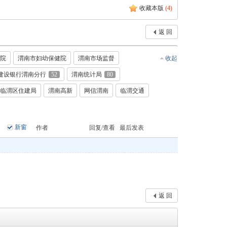
收藏本版
(
4
)
返 回
院
渭南市妇幼保健院
渭南市场监督
收起
建设银行渭南分行
52
渭南统计局
80
临渭区住建局
渭南高新
网信渭南
临渭交通
新窗
作者
回复/查看
最后发表
返 回