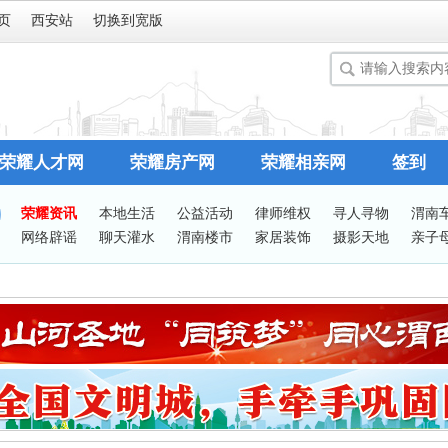
页
西安站
切换到宽版
荣耀人才网
荣耀房产网
荣耀相亲网
签到
荣耀资讯
本地生活
公益活动
律师维权
寻人寻物
渭南
网络辟谣
聊天灌水
渭南楼市
家居装饰
摄影天地
亲子
谈婚论嫁
志愿服务
有问必答
站务处理