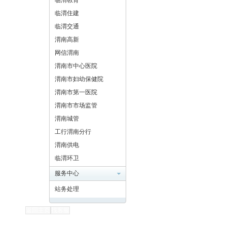
临渭教育
临渭住建
临渭交通
渭南高新
网信渭南
渭南市中心医院
渭南市妇幼保健院
渭南市第一医院
渭南市市场监管
渭南城管
工行渭南分行
渭南供电
临渭环卫
服务中心
站务处理
返回主页
找客服