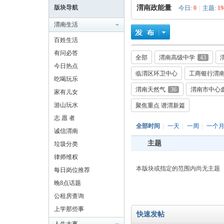
版块导航
渭南政能量
今日:
0
|
主题:
19
渭南生活
百姓生活
有问必答
全部
渭南高级中学
43
耀
今日热点
临渭区环卫中心
工商银行渭
吃喝玩乐
渭南天然气
36
渭南市中心
家有儿女
游山玩水
聚焦重点 谱渭新篇
志 愿 者
全部时间
|
一天
|
一周
|
一个
诚信渭南
主题
垃圾分类
律师维权
渭
本版块或指定的范围内尚无主题
每日岗位推荐
晚8点话题
公租房查询
上学那些事
快速发帖