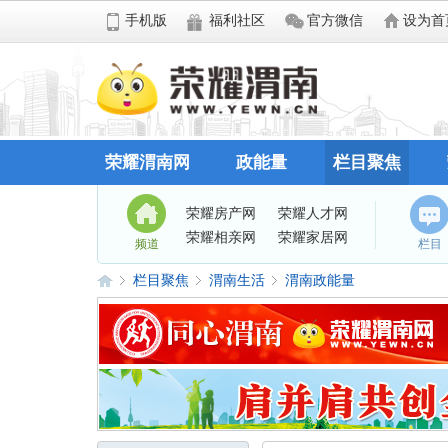
手机版
福利社区
官方微信
设为首
荣耀渭南网
政能量
栏目聚焦
荣耀房产网
荣耀人才网
荣耀相亲网
荣耀家居网
频道
栏目
栏目聚焦
渭南生活
渭南政能量
荣
»
›
›