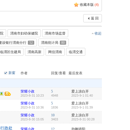
收藏本版
(
4
)
返 回
院
渭南市妇幼保健院
渭南市场监督
收起
建设银行渭南分行
52
渭南统计局
80
临渭区住建局
渭南高新
网信渭南
临渭交通
新窗
作者
回复/查看
最后发表
荣耀小政
5
爱上凉白开
2023-8-31 10:23
4948
2023-9-1 01:40
荣耀小政
5
爱上凉白开
2023-8-31 10:36
1836
2023-9-1 01:39
荣耀小政
10
爱上凉白开
2023-8-30 15:05
3403
2023-8-31 00:28
予行政处
荣耀小政
12
劲舞骄阳