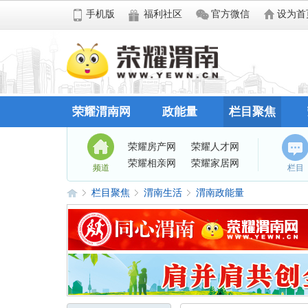
手机版
福利社区
官方微信
设为首
荣耀渭南网
政能量
栏目聚焦
荣耀房产网
荣耀人才网
荣耀相亲网
荣耀家居网
频道
栏目
栏目聚焦
渭南生活
渭南政能量
荣
»
›
›