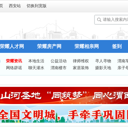
页
西安站
切换到宽版
荣耀人才网
荣耀房产网
荣耀相亲网
签到
荣耀资讯
本地生活
公益活动
律师维权
寻人寻物
渭南
网络辟谣
聊天灌水
渭南楼市
家居装饰
摄影天地
亲子
谈婚论嫁
志愿服务
有问必答
站务处理