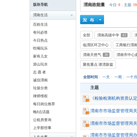
版块导航
渭南政能量
今日:
0
|
主题:
19
渭南生活
百姓生活
有问必答
全部
渭南高级中学
43
耀
今日热点
临渭区环卫中心
工商银行渭
吃喝玩乐
渭南天然气
36
渭南市中心
家有儿女
游山玩水
聚焦重点 谱渭新篇
志 愿 者
全部时间
|
一天
|
一周
|
一个
诚信渭南
主题
垃圾分类
律师维权
渭
《检验检测机构资质认定
每日岗位推荐
渭南市市场监督管理局关
晚8点话题
公租房查询
渭南市市场监督管理局关
上学那些事
渭南市市场监督管理局