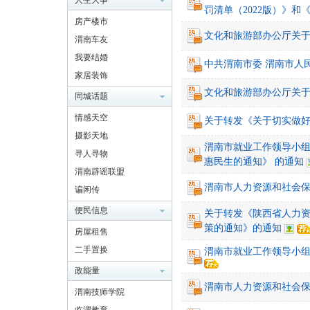
人生大事
罚清单（2022版）》和
房产楼市
文化和旅游部办公厅关
渭南车友
南
我要结婚
中共渭南市委 渭南市人
家居装饰
文化和旅游部办公厅关
同城话题
情感天空
关于转发《关于切实做
摄影天地
渭南市就业工作领导小
寻人寻物
惠民生的通知》 的通知
渭南辟谣联盟
网
渭南市人力资源和社会
谝闲传
便民信息
关于转发《陕西省人力
策的通知》的通知
房屋租售
二手置换
渭南市就业工作领导小组
政能量
渭南市人力资源和社会保
渭南技师学院