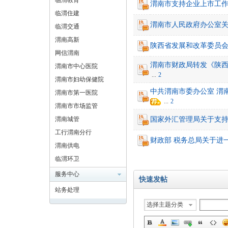
临渭教育
渭南市支持企业上市工
临渭住建
渭南市人民政府办公室
临渭交通
渭南高新
陕西省发展和改革委员
网信渭南
渭南市财政局转发《陕
渭南市中心医院
...
2
渭南市妇幼保健院
中共渭南市委办公室 渭
渭南市第一医院
...
2
渭南市市场监管
渭南城管
国家外汇管理局关于支持
工行渭南分行
财政部 税务总局关于进
渭南供电
临渭环卫
服务中心
快速发帖
站务处理
选择主题分类