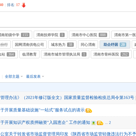
40
|
排名:
17
渭南初级中学
155
渭南技师学院
1
渭南市中心医院
888
渭南市第一医
南分行
国网渭南供电公司
城东热力
38
同心渭南
助企纾困
20
血站
364
临渭教育
渭南市城市管理执法局
1
渭南市骨科医院
262
月
|
全部主题
最后发表
管理办法》（2021年修订版全文）国家质量监督检验检疫总局令第163号
于开展质量基础设施“一站式”服务试点的请示
于开展知识产权质押融资“入园恵企” 工作的通知
...
2
办公室关于转发省市场监督管理局印发《陕西省市场监管轻微违法行为不