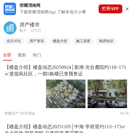
荣耀渭南网
打开APP
下拉刷新
下载荣耀渭南网App 了解本地大小事
房产楼市
帖子：127535
业主讨论
房产资讯
楼盘介绍
施工进度
购房知识
全部
最新
热门
【楼盘介绍】楼盘动态20250924│新洲·光合麓院约118~173
㎡度假风社区，一期5栋楼已拿预售证
荣耀房产
9.8万阅读
06-30
【楼盘介绍】楼盘动态20251105│中海·学府里约113~173㎡