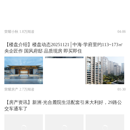
荣耀小秋
1.8万阅读
04-06
【楼盘介绍】楼盘动态20251121│中海·学府里约113~173㎡
央企匠作 国风府邸 品质现房 即买即住
荣耀房产
2.7万阅读
01-30
【房产资讯】新洲·光合麓院生活配套引来大利好，29路公
交车通车了