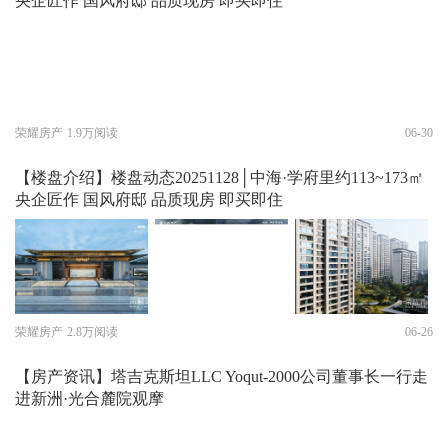
央企匠作 国风府邸 品质现房 即买即住
荣耀房产
1.9万阅读
06-30
【楼盘介绍】楼盘动态20251128│中海·学府里约113~173㎡
央企匠作 国风府邸 品质现房 即买即住
荣耀房产
2.8万阅读
06-26
【房产资讯】塔吉克斯坦LLC Yoqut-2000公司董事长一行走
进新洲·光合麓院观摩