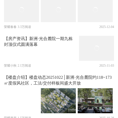
荣耀春春
3.3万阅读
2025-12-04
【房产资讯】新洲·光合麓院一期九栋
封顶仪式圆满落幕
荣耀小秋
2.1万阅读
2025-11-03
【楼盘介绍】楼盘动态20251022│新洲·光合麓院约118~173
㎡度假风社区，工法/交付样板间盛大开放