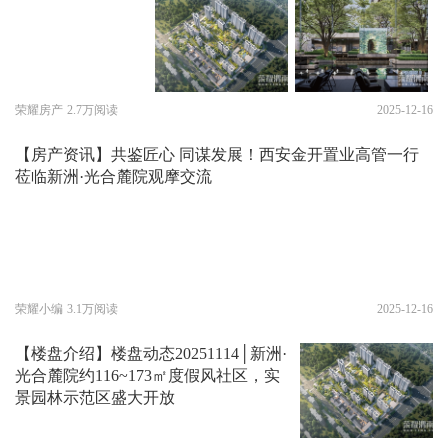
荣耀房产
2.7万阅读
2025-12-16
【房产资讯】共鉴匠心 同谋发展！西安金开置业高管一行
莅临新洲·光合麓院观摩交流
荣耀小编
3.1万阅读
2025-12-16
【楼盘介绍】楼盘动态20251114│新洲·
光合麓院约116~173㎡度假风社区，实
景园林示范区盛大开放