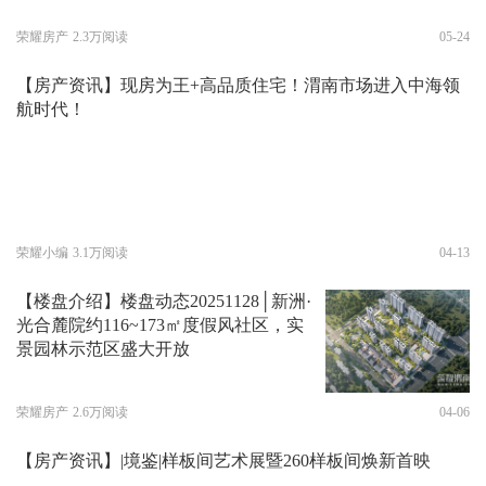
荣耀房产
2.3万阅读
05-24
【房产资讯】现房为王+高品质住宅！渭南市场进入中海领
航时代！
荣耀小编
3.1万阅读
04-13
【楼盘介绍】楼盘动态20251128│新洲·
光合麓院约116~173㎡度假风社区，实
景园林示范区盛大开放
荣耀房产
2.6万阅读
04-06
【房产资讯】|境鉴|样板间艺术展暨260样板间焕新首映