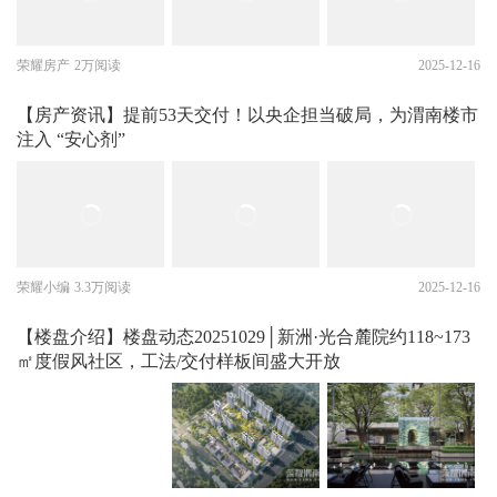
荣耀房产
2万阅读
2025-12-16
【房产资讯】提前53天交付！以央企担当破局，为渭南楼市
注入 “安心剂”
荣耀小编
3.3万阅读
2025-12-16
【楼盘介绍】楼盘动态20251029│新洲·光合麓院约118~173
㎡度假风社区，工法/交付样板间盛大开放