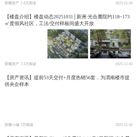
荣耀房产
2.4万阅读
2025-12-16
【楼盘介绍】楼盘动态20251031│新洲·光合麓院约118~173
㎡度假风社区，工法/交付样板间盛大开放
荣耀房产
2.4万阅读
2025-12-16
【房产资讯】提前53天交付+月度热销56套，为渭南楼市提
供央企样本
荣耀小编
3万阅读
2025-12-16