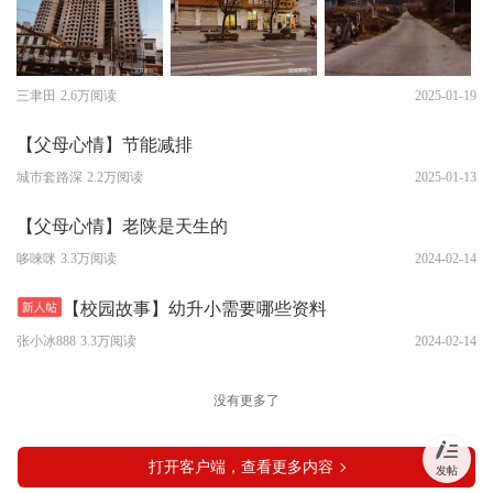
三聿田
2.6万阅读
2025-01-19
【父母心情】节能减排
城市套路深
2.2万阅读
2025-01-13
【父母心情】老陕是天生的
哆唻咪
3.3万阅读
2024-02-14
【校园故事】幼升小需要哪些资料
张小冰888
3.3万阅读
2024-02-14
没有更多了
打开客户端，查看更多内容
发帖