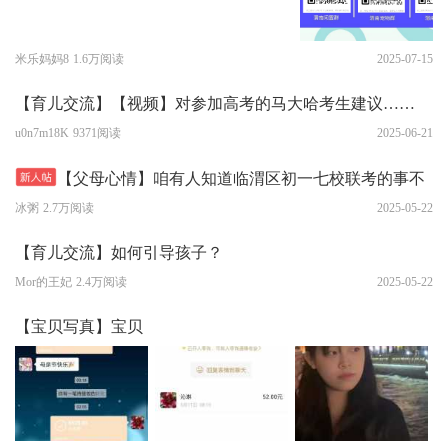
米乐妈妈8
1.6万阅读
2025-07-15
【育儿交流】【视频】对参加高考的马大哈考生建议……
u0n7m18K
9371阅读
2025-06-21
【父母心情】咱有人知道临渭区初一七校联考的事不
冰粥
2.7万阅读
2025-05-22
【育儿交流】如何引导孩子？
Mor的王妃
2.4万阅读
2025-05-22
【宝贝写真】宝贝