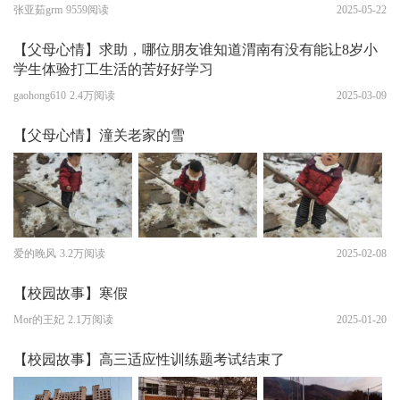
张亚茹grm
9559阅读
2025-05-22
【父母心情】求助，哪位朋友谁知道渭南有没有能让8岁小
学生体验打工生活的苦好好学习
gaohong610
2.4万阅读
2025-03-09
【父母心情】潼关老家的雪
爱的晚风
3.2万阅读
2025-02-08
【校园故事】寒假
Mor的王妃
2.1万阅读
2025-01-20
【校园故事】高三适应性训练题考试结束了