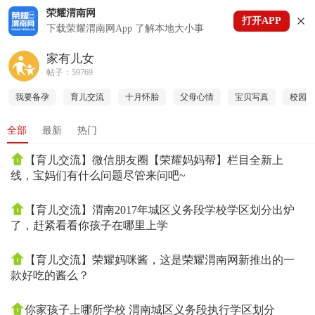
荣耀渭南网
打开APP
下拉刷新
下载荣耀渭南网App 了解本地大小事
家有儿女
帖子：59769
我要备孕
育儿交流
十月怀胎
父母心情
宝贝写真
校园故
全部
最新
热门
【育儿交流】微信朋友圈【荣耀妈妈帮】栏目全新上
线，宝妈们有什么问题尽管来问吧~
【育儿交流】渭南2017年城区义务段学校学区划分出炉
了，赶紧看看你孩子在哪里上学
【育儿交流】荣耀妈咪酱，这是荣耀渭南网新推出的一
款好吃的酱么？
你家孩子上哪所学校 渭南城区义务段执行学区划分