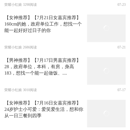
荣耀小红娘
3298阅读
07-23
【女神推荐】【7月21日女嘉宾推荐】
160cm的她，政府单位工作，想找一个
能一起好好过日子的你
荣耀小红娘
2686阅读
07-21
【男神推荐】【7月17日男嘉宾推荐】
28，政府单位，本科，有房，身高
183，想找一个能一起做饭、....
荣耀小红娘
3010阅读
07-17
【女神推荐】【7月16日女嘉宾推荐】
24岁护士小可爱：爱笑爱生活，想和你
从一日三餐到四季