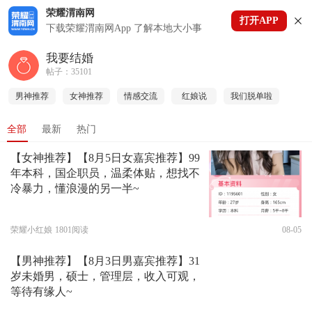
荣耀渭南网
打开APP
下拉刷新
下载荣耀渭南网App 了解本地大小事
我要结婚
帖子：35101
男神推荐
女神推荐
情感交流
红娘说
我们脱单啦
全部
最新
热门
【女神推荐】【8月5日女嘉宾推荐】99
年本科，国企职员，温柔体贴，想找不
冷暴力，懂浪漫的另一半~
荣耀小红娘
1801阅读
08-05
【男神推荐】【8月3日男嘉宾推荐】31
岁未婚男，硕士，管理层，收入可观，
等待有缘人~