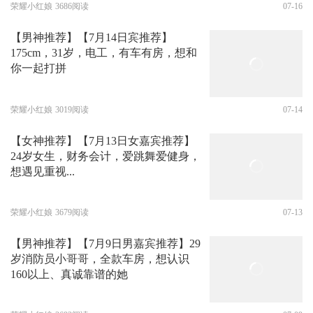
荣耀小红娘
3686阅读
07-16
【男神推荐】【7月14日宾推荐】
175cm，31岁，电工，有车有房，想和
你一起打拼
荣耀小红娘
3019阅读
07-14
【女神推荐】【7月13日女嘉宾推荐】
24岁女生，财务会计，爱跳舞爱健身，
想遇见重视...
荣耀小红娘
3679阅读
07-13
【男神推荐】【7月9日男嘉宾推荐】29
岁消防员小哥哥，全款车房，想认识
160以上、真诚靠谱的她