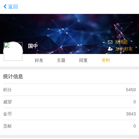
返回
发消息
国中
加为好友
好友
主题
回复
资料
统计信息
积分
5450
威望
0
金币
3843
贡献
0