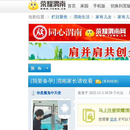
首页
家园
手机版
切换到宽
当前位置:
栏目聚焦
渭南生活
家有儿女
家有儿
»
›
›
›
[我要备孕]
渭南家长请收看
[复制链接]
你是魔鬼中天使
发表于 2022-11-3 18:59
手机版
|
马上注册荣耀渭
您需要
登录
才可以