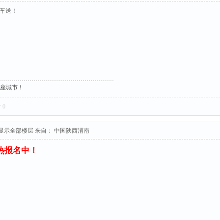
接车送！
这座城市！
对
0
显示全部楼层
来自： 中国陕西渭南
火热报名中！