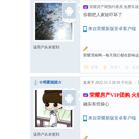
荣耀房产网预约看房,免费车
你都把人家娃吓坏了
来自荣耀新版安卓客户端
该用户从未签到
荣耀渭南网---每天我们都在影响
回复
支持
1
反
☆邻家姐姐☆
发表于 2022-11-3 20:10
手机版
|
荣耀房产VIP团购 
确实有些操心
来自荣耀新版安卓客户端
该用户从未签到