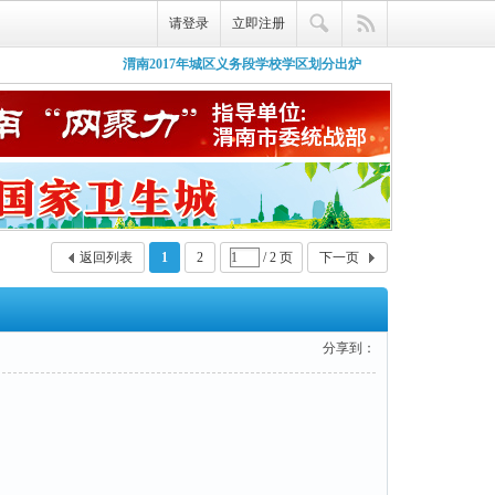
请登录
立即注册
渭南2017年城区义务段学校学区划分出炉
微信朋友圈【荣耀妈妈帮】栏目全新上线，
了，赶紧看看你孩子在哪里上学
荣耀妈咪酱，这是荣耀渭南网新推出的一款
宝妈们有什么问题尽管来问吧~
好吃的酱么？
返回列表
1
2
/ 2 页
下一页
分享到：