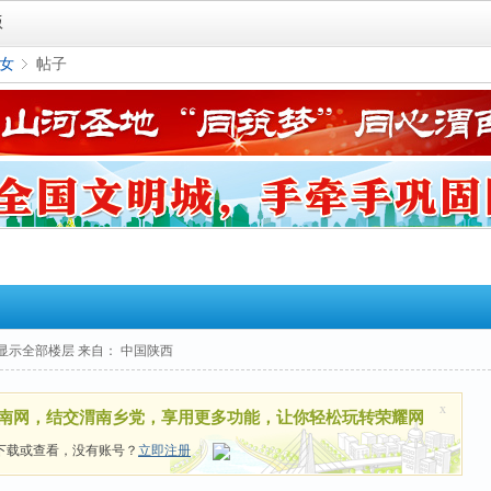
版
女
帖子
›
显示全部楼层
来自： 中国陕西
x
南网，结交渭南乡党，享用更多功能，让你轻松玩转荣耀网
下载或查看，没有账号？
立即注册
|