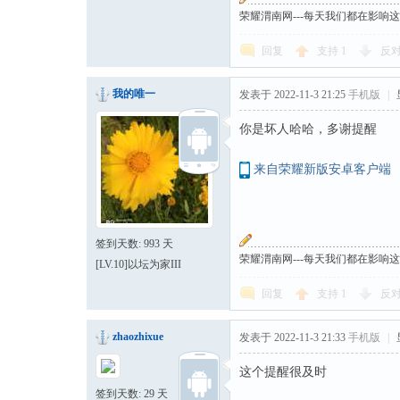
荣耀渭南网---每天我们都在影响
回复
支持
1
反
我的唯一
发表于 2022-11-3 21:25
手机版
|
你是坏人哈哈，多谢提醒
来自荣耀新版安卓客户端
签到天数: 993 天
荣耀渭南网---每天我们都在影响
[LV.10]以坛为家III
回复
支持
1
反
zhaozhixue
发表于 2022-11-3 21:33
手机版
|
这个提醒很及时
签到天数: 29 天