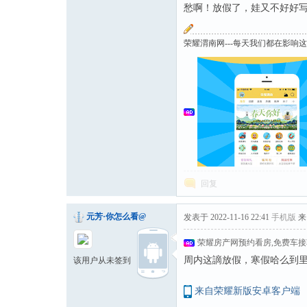
愁啊！放假了，娃又不好好
荣耀渭南网---每天我们都在影响
回复
元芳·你怎么看@
发表于 2022-11-16 22:41
手机版
来
荣耀房产网预约看房,免费车
周内这謫放假，寒假哈么到
该用户从未签到
来自荣耀新版安卓客户端