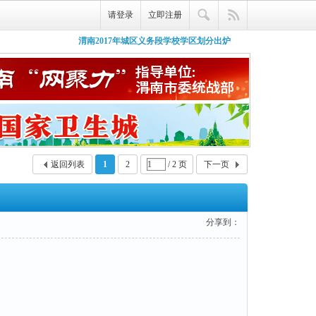
请登录
立即注册
渭南2017年城区义务段学校学区划分出炉
微信朋友圈【荣耀妈妈帮】栏目全新上线，
了，赶紧看看你孩子在哪里上学
荣耀妈咪酱，这是荣耀渭南网新推出的一款
宝妈们有什么问题尽管来问吧~
好吃的酱么？
返回列表
1
2
/ 2 页
下一页
分享到：