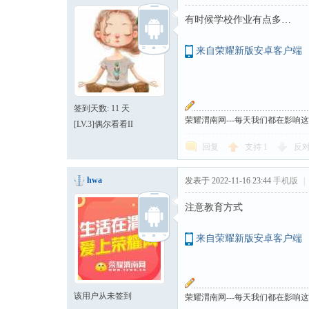
有时候学校作业有点多…
来自荣耀新版安卓客户端
签到天数: 11 天
荣耀渭南网---每天我们都在影响
[LV.3]偶尔看看II
回复
支持
1
反
hwa
发表于 2022-11-16 23:44
手机版
|
注意教育方式
来自荣耀新版安卓客户端
该用户从未签到
荣耀渭南网---每天我们都在影响