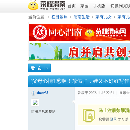
首页
家园
手机版
切换到宽
当前位置:
栏目聚焦
渭南生活
家有儿女
家有儿
»
›
›
›
[父母心情]
愁啊！放假了，娃又不好好写作
shaer85
发表于 2022-11-16 22:31
|
显示全
马上注册荣耀渭
该用户从未签到
您需要
登录
才可以