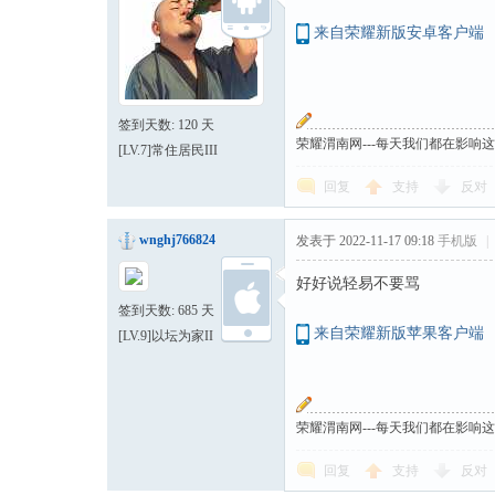
来自荣耀新版安卓客户端
签到天数: 120 天
荣耀渭南网---每天我们都在影响
[LV.7]常住居民III
回复
支持
反对
wnghj766824
发表于 2022-11-17 09:18
手机版
|
好好说轻易不要骂
签到天数: 685 天
来自荣耀新版苹果客户端
[LV.9]以坛为家II
荣耀渭南网---每天我们都在影响
回复
支持
反对