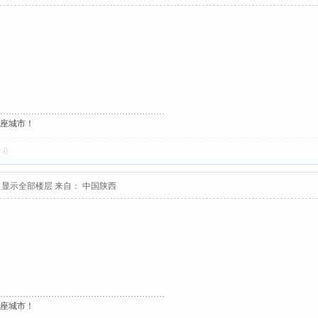
这座城市！
对
0
显示全部楼层
来自： 中国陕西
这座城市！