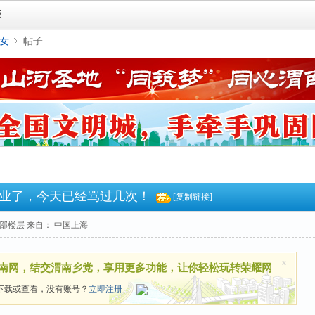
版
女
帖子
›
业了，今天已经骂过几次！
[复制链接]
部楼层
来自： 中国上海
x
南网，结交渭南乡党，享用更多功能，让你轻松玩转荣耀网
下载或查看，没有账号？
立即注册
|