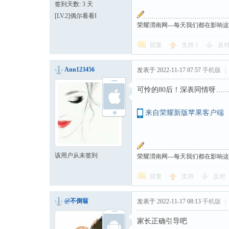
签到天数: 3 天
[LV.2]偶尔看看I
荣耀渭南网---每天我们都在影响
回复
支持
1
反
Ann123456
发表于 2022-11-17 07:57
手机版
|
可怜的80后！深表同情呀…
来自荣耀新版苹果客户端
该用户从未签到
荣耀渭南网---每天我们都在影响
回复
支持
反对
@不倒翁
发表于 2022-11-17 08:13
手机版
|
家长正确引导吧