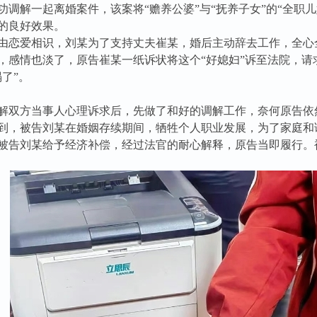
功调解一起离婚案件，该案将“赡养公婆”与“抚养子女”的“全职
的良好效果。
由恋爱相识，刘某为了支持丈夫崔某，婚后主动辞去工作，全心
，感情也淡了，原告崔某一纸诉状将这个“好媳妇”诉至法院，
了”。
解双方当事人心理诉求后，先做了和好的调解工作，奈何原告依
到，被告刘某在婚姻存续期间，牺牲个人职业发展，为了家庭和谐
被告刘某给予经济补偿，经过法官的耐心解释，原告当即履行。