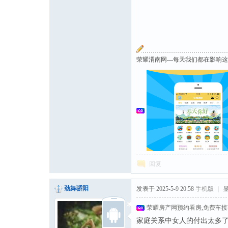
荣耀渭南网---每天我们都在影响
回复
劲舞骄阳
发表于 2025-5-9 20:58
手机版
|
荣耀房产网预约看房,免费车
家庭关系中女人的付出太多