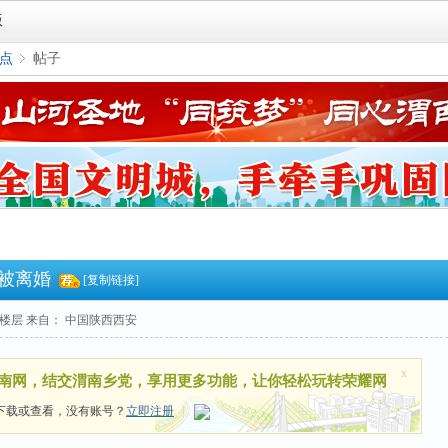
版
点
帖子
›
被离婚
[复制链接]
楼层
来自： 中国陕西西安
x
南网，结交渭南乡党，享用更多功能，让你轻松玩转荣耀网
下载或查看，没有账号？
立即注册
|