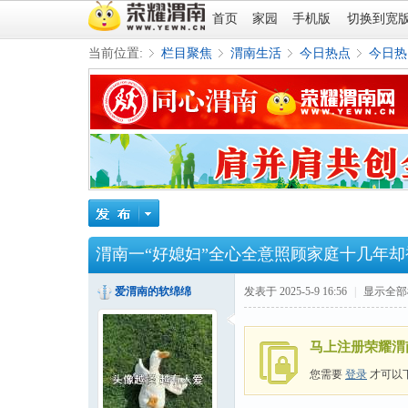
首页
家园
手机版
切换到宽
当前位置:
栏目聚焦
渭南生活
今日热点
今日热
»
›
›
›
渭南一“好媳妇”全心全意照顾家庭十几年却
爱渭南的软绵绵
发表于 2025-5-9 16:56
|
显示全部
马上注册荣耀渭
您需要
登录
才可以