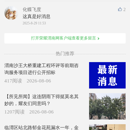
化蝶飞度
2
这真是好消息
2025-8-29 11:53
打开荣耀渭南网客户端查看更多留言
热门推荐
渭南沙王大桥重建工程环评等前期咨
询服务项目进行公开招标
417阅读
2026-08-06
【所见所闻】这连阴雨下得挺莫名其
妙的，耀友们同意吗？
1207阅读
2026-08-06
临渭区站北路郁金花苑漏水一年，金