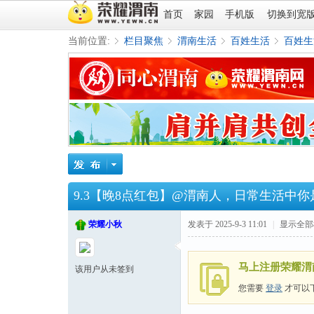
首页
家园
手机版
切换到宽
当前位置:
栏目聚焦
渭南生活
百姓生活
百姓生
»
›
›
›
9.3【晚8点红包】@渭南人，日常生活中
荣耀小秋
发表于 2025-9-3 11:01
|
显示全部
马上注册荣耀渭
该用户从未签到
您需要
登录
才可以