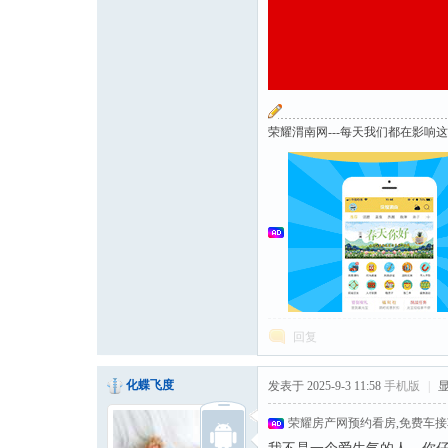
荣耀渭南网---每天我们都在影响
回复
化蝶飞度
发表于 2025-9-3 11:58
手机版
|
荣耀房产网预约看房,免费车