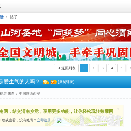
版
活
帖子
›
返回列表
1
2
3
4
5
你是爱生气的人吗？
[复制链接]
楼层
来自： 中国陕西西安
x
南网，结交渭南乡党，享用更多功能，让你轻松玩转荣耀网
下载或查看，没有账号？
立即注册
|