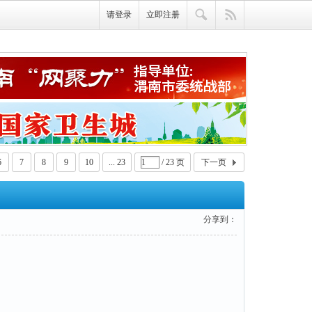
请登录
立即注册
6
7
8
9
10
... 23
/ 23 页
下一页
分享到：