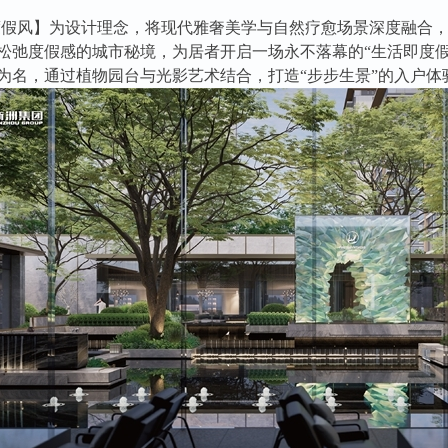
度假风】为设计理念，将现代雅奢美学与自然疗愈场景深度融合，
松弛度假感的城市秘境，为居者开启一场永不落幕的“生活即度假
为名，通过植物园台与光影艺术结合，打造“步步生景”的入户体