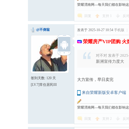
荣耀渭南网---每天我们都在影响
回复
支持
1
反
@不倒翁
发表于 2025-10-27 10:54
手机版
|
荣耀房产VIP团购 
对不对 发表于 2025-10
新洲宣传力度大
签到天数: 120 天
大力宣传，早日卖完
[LV.7]常住居民III
来自荣耀新版安卓客户端
荣耀渭南网---每天我们都在影响
回复
支持
2
反