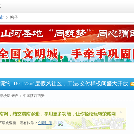
版
市
帖子
›
合麓院约118~173㎡度假风社区，工法/交付样板间盛大开放
部楼层
来自： 中国陕西西安
x
南网，结交渭南乡党，享用更多功能，让你轻松玩转荣耀网
下载或查看，没有账号？
立即注册
|