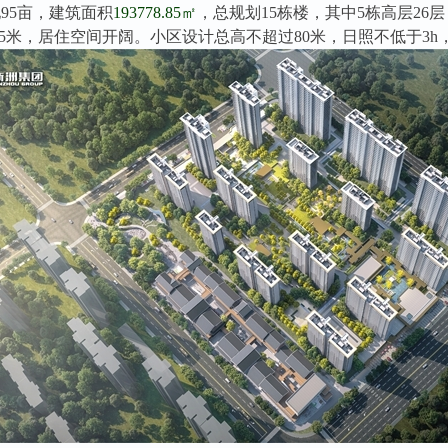
95亩，建筑面积
193778.85㎡
，总规划15栋楼，其中5栋高层26
-3.25米，居住空间开阔。小区设计总高不超过80米，日照不低于3