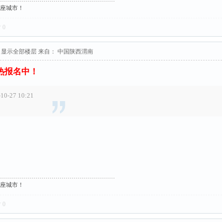
这座城市！
对
0
显示全部楼层
来自： 中国陕西渭南
火热报名中！
-27 10:21
这座城市！
对
0