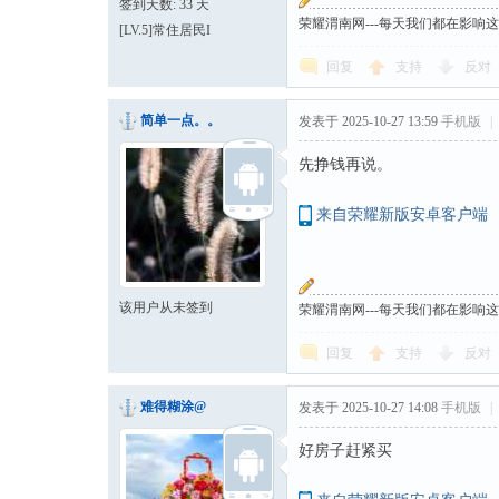
签到天数: 33 天
荣耀渭南网---每天我们都在影响
[LV.5]常住居民I
回复
支持
反对
简单一点。。
发表于 2025-10-27 13:59
手机版
|
先挣钱再说。
来自荣耀新版安卓客户端
该用户从未签到
荣耀渭南网---每天我们都在影响
回复
支持
反对
难得糊涂@
发表于 2025-10-27 14:08
手机版
|
好房子赶紧买