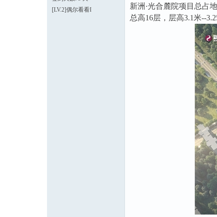
新洲·光合麓院项目总占地
[LV.2]偶尔看看I
总高16层，层高3.1米-