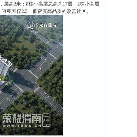
层，层高3米；8栋小高层总高为17层，2栋小高层
h，容积率仅2.5，低密度高品质的改善社区。