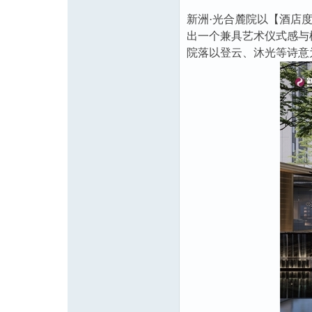
新洲·光合麓院以【酒店
出一个兼具艺术仪式感与
院落以登云、沐光等诗意