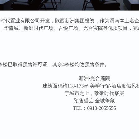
创时代置业有限公司开
发，
陕西新洲集团投资，
作为渭南本土名企
华盛城、新洲时代广场、吾悦广场、光合宸院等优质项目，完成了超
栋楼已取得预售许可证，其余4栋楼均达预售条件。
新洲·光合麓院
建筑面积约118-173㎡ 美学行馆-酒店度假风
于城市之上，致敬时代峯层
预售盛启 全城争藏
TEL：0913-2055555