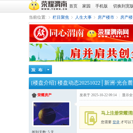
首页
家园
手机版
切换到宽
当前位置:
栏目聚焦
人生大事
房产楼市
房产楼
»
›
›
›
[楼盘介绍]
楼盘动态20251022│新洲·光
荣耀房产
发表于 2025-10-22 09:14
|
显示全
马上注册荣耀渭
您需要
登录
才可以
签到天数: 5 天