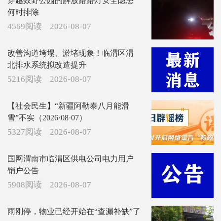
穿越效野公园的解放路路灯安全隐患
何时排除
4569阅读
2026-08-07
改善沟道垮塌、淤堵现象！临渭区渭
北排水系统拟改造提升
5216阅读
2026-08-07
【社会民生】“新疆阿勒泰八月能滑
雪”不实（2026·08·07）
5327阅读
2026-08-07
国网渭南市临渭区供电公司电力用户
销户公告
5908阅读
2026-08-07
雨刚停，物业已经开始在“查漏补缺”了