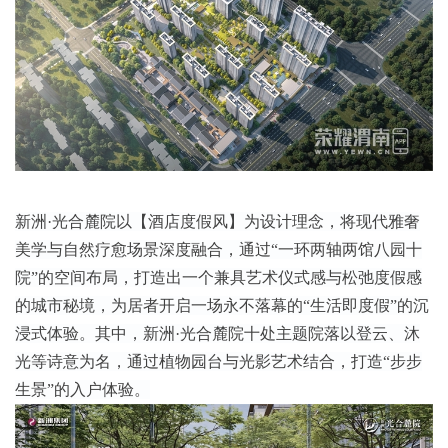
新洲·光合麓院以【酒店度假风】为设计理念，将现代雅奢
美学与自然疗愈场景深度融合，通过“一环两轴两馆八园十
院”的空间布局，打造出一个兼具艺术仪式感与松弛度假感
的城市秘境，为居者开启一场永不落幕的“生活即度假”的沉
浸式体验。其中，新洲·光合麓院十处主题院落以登云、沐
光等诗意为名，通过植物园台与光影艺术结合，打造“步步
生景”的入户体验。