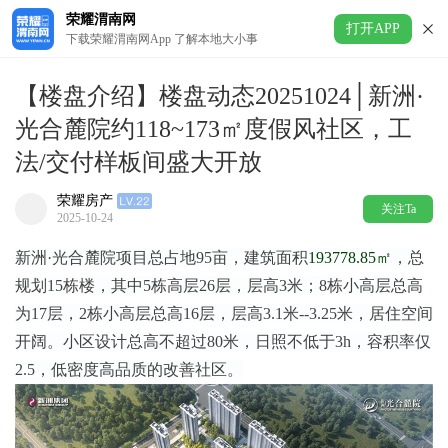
荣耀渭南网
打开APP
下载荣耀渭南网App 了解本地大小事
【楼盘介绍】楼盘动态20251024│新洲·
光合麓院约118~173㎡度假风社区，工
法/交付样板间盛大开放
荣耀房产
关注Ta
2025-10-24
新洲·光合麓院项目总占地95亩，建筑面积
193778.85㎡
，总
规划15栋楼，其中5栋高层26层，层高3米；8栋小高层总高
为17层，2栋小高层总高16层，层高3.1米--3.25米，居住空间
开阔。小区设计总高不超过80米，日照不低于3h，容积率仅
2.5，低密度高品质的改善社区。