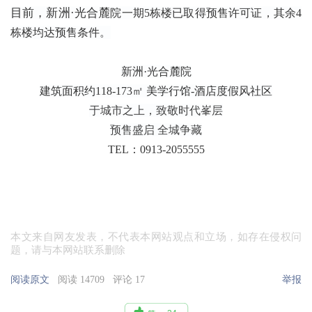
目前，新洲·光合麓
院
一期5栋楼已取得预售许可证，其余4
栋楼均达预售条件。
新洲·光合麓院
建筑面积约118-173㎡ 美学行馆-酒店度假风社区
于城市之上，致敬时代峯层
预售盛启 全城争藏
TEL：0913-2055555
本文来自网友发表，不代表本网站观点和立场，如存在侵权问
题，请与本网站联系删除
阅读原文
阅读 14709
评论 17
举报