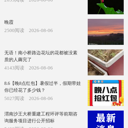
晚霞
2500阅读
2026-08-06
无语！南小桥路边花坛的花都被没素
质的人薅完了
4143阅读
2026-08-06
8.6【晚8点红包】暑假过半，假期带娃
你已经花了多少钱？
5027阅读
2026-08-06
渭南沙王大桥重建工程环评等前期咨
询服务项目进行公开招标