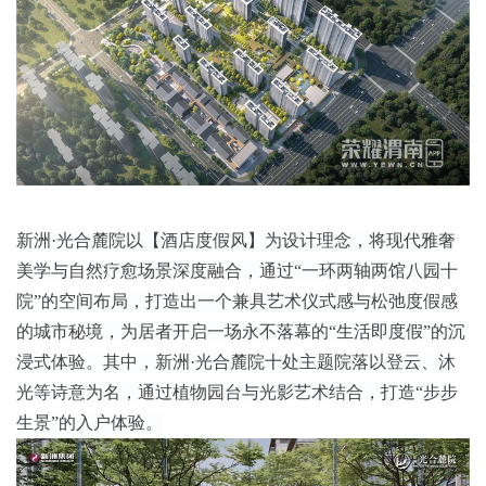
新洲·光合麓院以【酒店度假风】为设计理念，将现代雅奢
美学与自然疗愈场景深度融合，通过“一环两轴两馆八园十
院”的空间布局，打造出一个兼具艺术仪式感与松弛度假感
的城市秘境，为居者开启一场永不落幕的“生活即度假”的沉
浸式体验。其中，新洲·光合麓院十处主题院落以登云、沐
光等诗意为名，通过植物园台与光影艺术结合，打造“步步
生景”的入户体验。