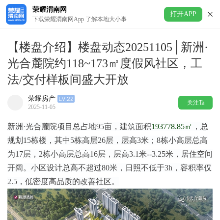
荣耀渭南网
打开APP
下载荣耀渭南网App 了解本地大小事
【楼盘介绍】楼盘动态20251105│新洲·
光合麓院约118~173㎡度假风社区，工
法/交付样板间盛大开放
荣耀房产
关注Ta
2025-11-05
新洲·光合麓院项目总占地95亩，建筑面积
193778.85㎡
，总
规划15栋楼，其中5栋高层26层，层高3米；8栋小高层总高
为17层，2栋小高层总高16层，层高3.1米--3.25米，居住空间
开阔。小区设计总高不超过80米，日照不低于3h，容积率仅
2.5，低密度高品质的改善社区。