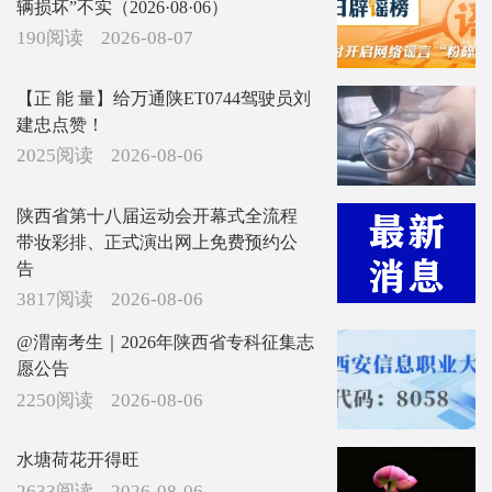
辆损坏”不实（2026·08·06）
190阅读
2026-08-07
【正 能 量】给万通陕ET0744驾驶员刘
建忠点赞！
2025阅读
2026-08-06
陕西省第十八届运动会开幕式全流程
带妆彩排、正式演出网上免费预约公
告
3817阅读
2026-08-06
@渭南考生｜2026年陕西省专科征集志
愿公告
2250阅读
2026-08-06
水塘荷花开得旺
2633阅读
2026-08-06