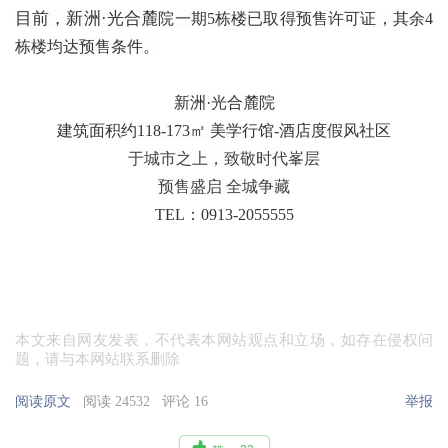
目前，新洲·光合麓
院
一期5栋楼已取得预售许可证，其余4
栋楼均达预售条件。
新洲·光合麓院
建筑面积约118-173㎡ 美学行馆-酒店度假风社区
于城市之上，致敬时代峯层
预售盛启 全城争藏
TEL：0913-2055555
本文来自网友发表，不代表本网站观点和立场，如存在侵权问
题，请与本网站联系删除
阅读原文
阅读 24532
评论 16
举报