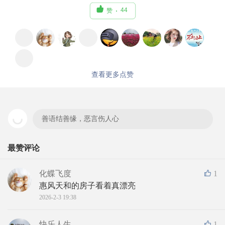

44
赞
查看更多点赞
善语结善缘，恶言伤人心
最赞评论
化蝶飞度
1
惠风天和的房子看着真漂亮
2026-2-3 19:38
快乐人生。。
1