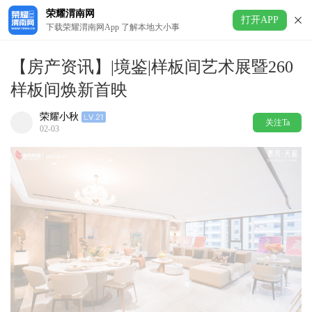
荣耀渭南网
打开APP
下载荣耀渭南网App 了解本地大小事
【房产资讯】|境鉴|样板间艺术展暨260
样板间焕新首映
荣耀小秋
关注Ta
02-03