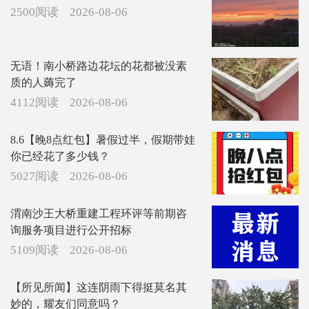
2500阅读
2026-08-06
无语！南小桥路边花坛的花都被没素
质的人薅完了
4112阅读
2026-08-06
8.6【晚8点红包】暑假过半，假期带娃
你已经花了多少钱？
5027阅读
2026-08-06
渭南沙王大桥重建工程环评等前期咨
询服务项目进行公开招标
5109阅读
2026-08-06
【所见所闻】这连阴雨下得挺莫名其
妙的，耀友们同意吗？