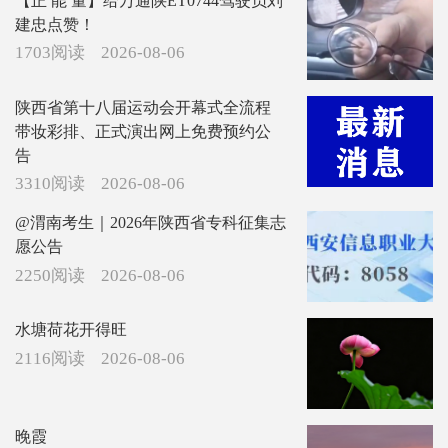
【正 能 量】给万通陕ET0744驾驶员刘
建忠点赞！
1703阅读
2026-08-06
陕西省第十八届运动会开幕式全流程
带妆彩排、正式演出网上免费预约公
告
3310阅读
2026-08-06
@渭南考生｜2026年陕西省专科征集志
愿公告
2250阅读
2026-08-06
水塘荷花开得旺
2116阅读
2026-08-06
晚霞