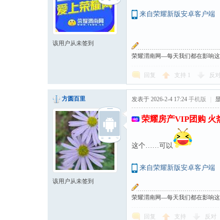
来自荣耀新版安卓客户端
该用户从未签到
荣耀渭南网---每天我们都在影响
回复
支持
1
反
方圆百里
发表于 2026-2-4 17:24
手机版
|
荣耀房产VIP团购 
这个……可以
来自荣耀新版安卓客户端
该用户从未签到
荣耀渭南网---每天我们都在影响
回复
支持
反对