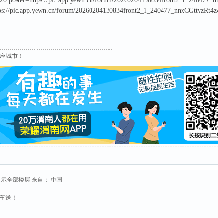
20 poster=https://pic.app.yewn.cn/forum/20260204130834front2_1_24047
ttps://pic.app.yewn.cn/forum/20260204130834front2_1_240477_nnxCGttvzR
这座城市！
显示全部楼层
来自： 中国
接车送！