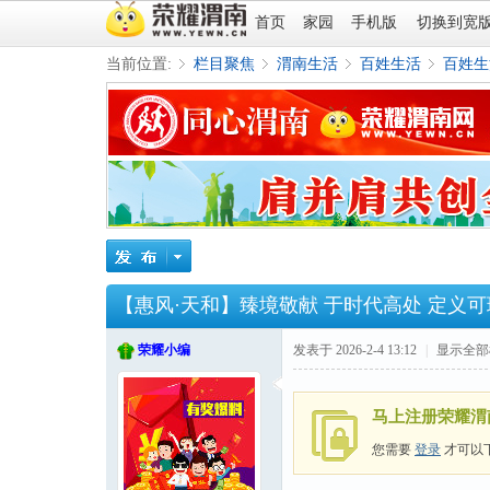
首页
家园
手机版
切换到宽
当前位置:
栏目聚焦
渭南生活
百姓生活
百姓生
»
›
›
›
【惠风·天和】臻境敬献 于时代高处 定义
荣耀小编
发表于 2026-2-4 13:12
|
显示全部
马上注册荣耀渭
您需要
登录
才可以