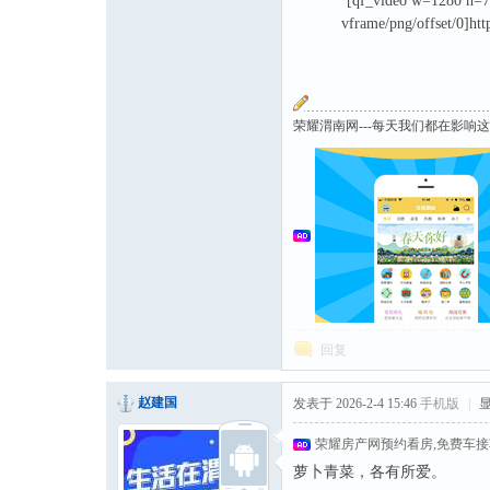
[qf_video w=1280 h=7
vframe/png/offset/0]h
荣耀渭南网---每天我们都在影响
回复
赵建国
发表于 2026-2-4 15:46
手机版
|
荣耀房产网预约看房,免费车
萝卜青菜，各有所爱。