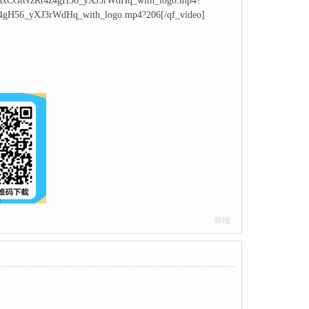
7_nnxCGttvzRt4z4gH56_yXJ3rWdHq_with_logo.mp4?
t4z4gH56_yXJ3rWdHq_with_logo.mp4?206[/qf_video]
举报