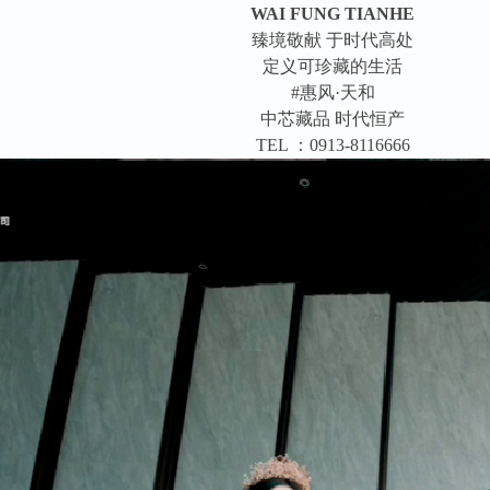
WAI FUNG TIANHE
臻境敬献 于时代高处
定义可珍藏的生活
#惠风·天和
中芯藏品 时代恒产
TEL ：0913-8116666