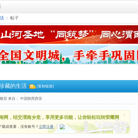
版
活
帖子
›
可珍藏的生活
[复制链接]
楼层
来自： 中国陕西西安
x
南网，结交渭南乡党，享用更多功能，让你轻松玩转荣耀网
下载或查看，没有账号？
立即注册
|