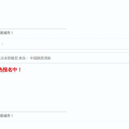
这座城市！
对
0
显示全部楼层
来自： 中国陕西渭南
火热报名中！
这座城市！