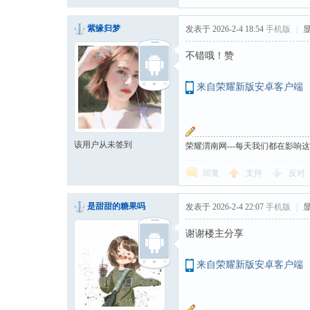
紫缘归梦
发表于 2026-2-4 18:54
手机版
|
不错哦！赞
来自荣耀新版安卓客户端
该用户从未签到
荣耀渭南网---每天我们都在影响
回复
支持
反对
是甜甜的糖果吗
发表于 2026-2-4 22:07
手机版
|
谢谢楼主分享
来自荣耀新版安卓客户端