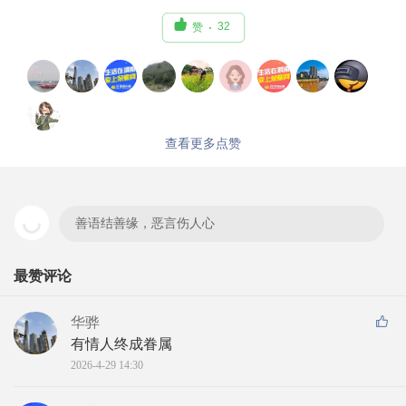

32
赞
查看更多点赞
善语结善缘，恶言伤人心
最赞评论
华骅
有情人终成眷属
2026-4-29 14:30