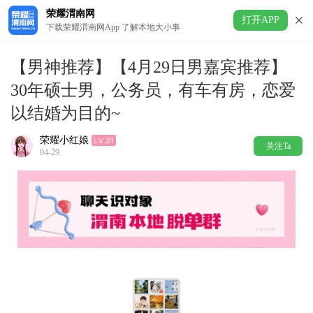
荣耀渭南网
打开APP
下载荣耀渭南网App 了解本地大小事
【男神推荐】【4月29日男嘉宾推荐】
30年硕士男，公务员，有车有房，恋爱
以结婚为目的~
荣耀小红娘
关注Ta
04-29