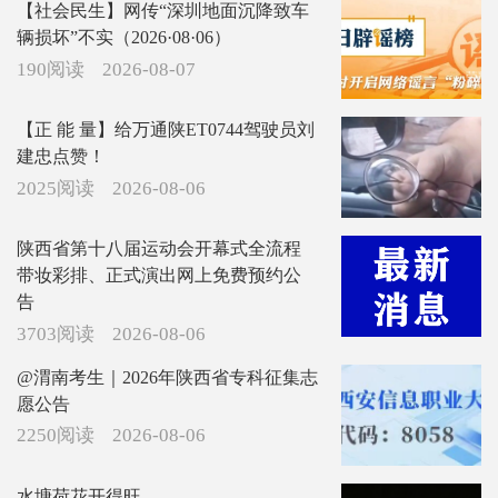
【社会民生】网传“深圳地面沉降致车
辆损坏”不实（2026·08·06）
190阅读
2026-08-07
【正 能 量】给万通陕ET0744驾驶员刘
建忠点赞！
2025阅读
2026-08-06
陕西省第十八届运动会开幕式全流程
带妆彩排、正式演出网上免费预约公
告
3703阅读
2026-08-06
@渭南考生｜2026年陕西省专科征集志
愿公告
2250阅读
2026-08-06
水塘荷花开得旺