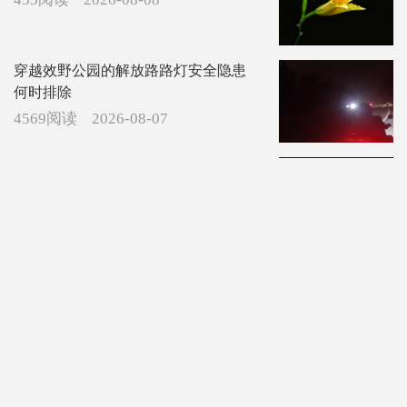
穿越效野公园的解放路路灯安全隐患
何时排除
4569阅读
2026-08-07
改善沟道垮塌、淤堵现象！临渭区渭
北排水系统拟改造提升
5216阅读
2026-08-07
【社会民生】“新疆阿勒泰八月能滑
雪”不实（2026·08·07）
5327阅读
2026-08-07
国网渭南市临渭区供电公司电力用户
销户公告