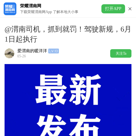
荣耀渭南网
打开APP
下载荣耀渭南网App 了解本地大小事
@渭南司机，抓到就罚！驾驶新规，6月
1日起执行
爱渭南的暖洋洋
关注Ta
05-26