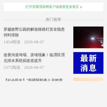
打开荣耀渭南网客户端查看更多留言
热门推荐
穿越效野公园的解放路路灯安全隐患
何时排除
1454阅读
2026-08-07
改善沟道垮塌、淤堵现象！临渭区渭
北排水系统拟改造提升
2375阅读
2026-08-07
【社会民生】“新疆阿勒泰八月能滑
雪”不实（2026·08·07）
2394阅读
2026-08-07
国网渭南市临渭区供电公司电力用户