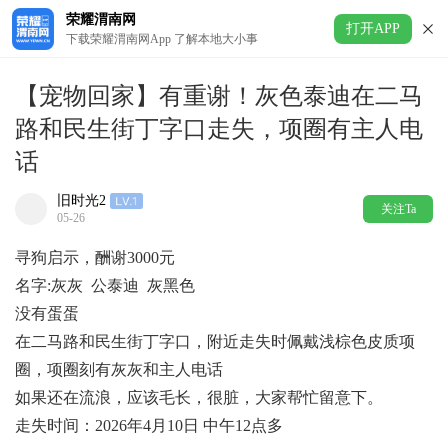
荣耀渭南网
打开APP
下载荣耀渭南网App 了解本地大小事
【宠物回家】有重谢！灰色泰迪在二马
路和民生街丁字口走失，项圈有主人电
话
旧时光2
关注Ta
05-26
寻狗启示，酬谢3000元
名字:灰灰 公泰迪 灰黑色
没有蛋蛋
在二马路和民生街丁字口，附近走失时佩戴浅棕色皮质项
圈，项圈刻有灰灰和主人电话
如果还在流浪，应该毛长，很脏，大家帮忙留意下。
走失时间：2026年4月10日 中午12点多