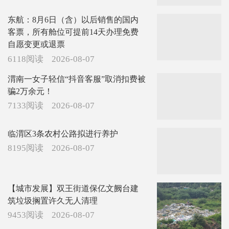
东航：8月6日（含）以后销售的国内
客票，所有舱位可提前14天办理免费
自愿变更或退票
6118阅读
2026-08-07
渭南一女子轻信“抖音客服”取消扣费被
骗2万余元！
7133阅读
2026-08-07
临渭区3条农村公路拟进行养护
8195阅读
2026-08-07
【城市发展】双王街道保亿文阙台建
筑垃圾搁置许久无人清理
9453阅读
2026-08-07