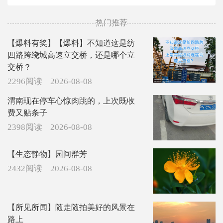
热门推荐
【爆料有奖】【爆料】不知道这是纺
四路跨绕城高速立交桥，还是哪个立
交桥？
2296阅读
2026-08-08
渭南现在停车心惊肉跳的，上次既收
费又贴条子
2398阅读
2026-08-08
【生态静物】园间群芳
2432阅读
2026-08-08
【所见所闻】随走随拍美好的风景在
路上