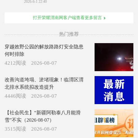
2026-6-1 22:40
打开荣耀渭南网客户端查看更多留言
热门推荐
穿越效野公园的解放路路灯安全隐患
何时排除
4212阅读
2026-08-07
改善沟道垮塌、淤堵现象！临渭区渭
北排水系统拟改造提升
4446阅读
2026-08-07
【社会民生】“新疆阿勒泰八月能滑
雪”不实（2026·08·07）
3515阅读
2026-08-07