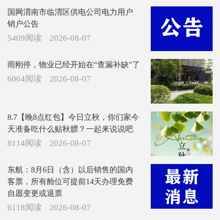
国网渭南市临渭区供电公司电力用户
销户公告
5409阅读
2026-08-07
雨刚停，物业已经开始在“查漏补缺”了
6064阅读
2026-08-07
8.7【晚8点红包】今日立秋，你们家今
天准备吃什么贴秋膘？一起来说说吧
8114阅读
2026-08-07
东航：8月6日（含）以后销售的国内
客票，所有舱位可提前14天办理免费
自愿变更或退票
6118阅读
2026-08-07