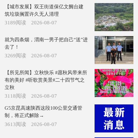
【城市发展】双王街道保亿文阙台建
筑垃圾搁置许久无人清理
3189阅读
2026-08-07
就为四条烟，渭南一男子把自己“送”进
去了！
3269阅读
2026-08-07
【所见所闻】立秋快乐 #愿秋风带来所
有的美好 #听歌赏美景#二十四节气之
立秋
3118阅读
2026-08-07
G5京昆高速陕西这段100公里交通管
制，将正式解除→
3613阅读
2026-08-07