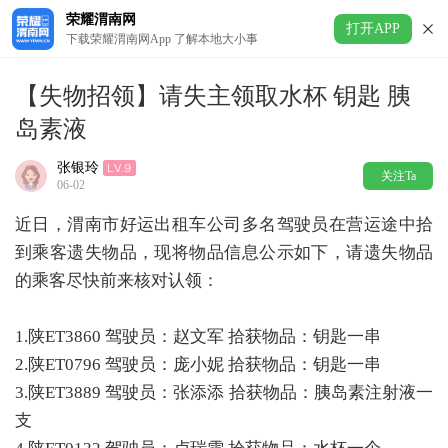
荣耀渭南网
打开APP
下载荣耀渭南网App 了解本地大小事
【失物招领】请失主领取水杯 钥匙 胰
岛素液
张银玲
关注Ta
06-02
近日，渭南市好运出租车公司多名驾驶员在营运途中拾
到乘客遗失物品，现将物品信息公示如下，请遗失物品
的乘客尽快前来核对认领：
1.陕ET3860 驾驶员：赵文军 拾获物品：钥匙一串
2.陕ET0796 驾驶员：庞小妮 拾获物品：钥匙一串
3.陕ET3889 驾驶员：张添添 拾获物品：胰岛素注射液一
支