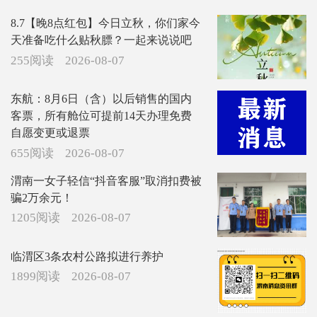
8.7【晚8点红包】今日立秋，你们家今
天准备吃什么贴秋膘？一起来说说吧
255阅读
2026-08-07
东航：8月6日（含）以后销售的国内
客票，所有舱位可提前14天办理免费
自愿变更或退票
655阅读
2026-08-07
渭南一女子轻信“抖音客服”取消扣费被
骗2万余元！
1205阅读
2026-08-07
临渭区3条农村公路拟进行养护
1899阅读
2026-08-07