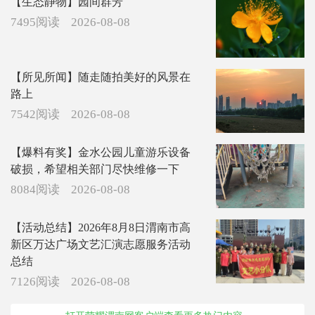
【生态静物】园间群芳
7495阅读
2026-08-08
【所见所闻】随走随拍美好的风景在
路上
7542阅读
2026-08-08
【爆料有奖】金水公园儿童游乐设备
破损，希望相关部门尽快维修一下
8084阅读
2026-08-08
【活动总结】2026年8月8日渭南市高
新区万达广场文艺汇演志愿服务活动
总结
7126阅读
2026-08-08