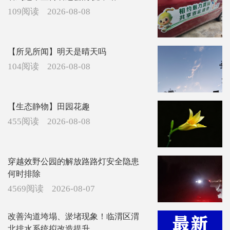
109阅读
2026-08-08
【所见所闻】明天是晴天吗
104阅读
2026-08-08
【生态静物】田园花趣
455阅读
2026-08-08
穿越效野公园的解放路路灯安全隐患
何时排除
4569阅读
2026-08-07
改善沟道垮塌、淤堵现象！临渭区渭
北排水系统拟改造提升