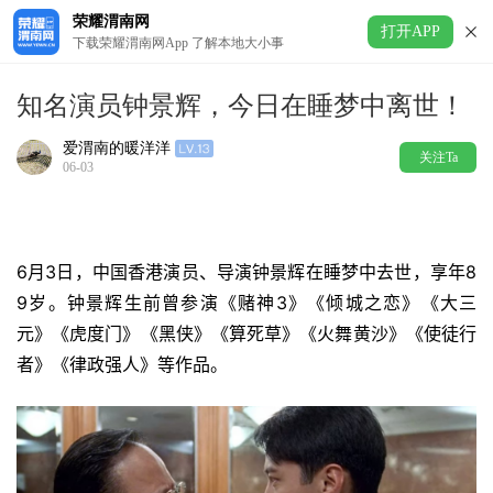
荣耀渭南网
打开APP
下载荣耀渭南网App 了解本地大小事
知名演员钟景辉，今日在睡梦中离世！
爱渭南的暖洋洋
关注Ta
06-03
6月3日，中国香港演员、导演钟景辉在睡梦中去世，享年8
9岁。钟景辉生前曾参演《赌神3》《倾城之恋》《大三
元》《虎度门》《黑侠》《算死草》《火舞黄沙》《使徒行
者》《律政强人》等作品。