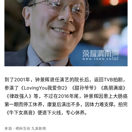
到了2001年，钟景辉退任演艺的院长后，返回TVB拍剧，
参演了《LovingYou我爱你2》《甜孙爷爷》《高朋满座》
《律政强人》等，不过在2016年尾，钟景辉因患上大肠癌
第一期而停工休养，康复后演出不多，因体力难支撑。拍完
《牛下女高音》便退下火线，专心休养。
来源：
橙柿互动 九派新闻