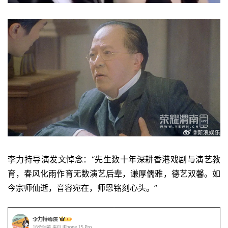
李力持导演发文悼念：“先生数十年深耕香港戏剧与演艺教
育，春风化雨作育无数演艺后辈，谦厚儒雅，德艺双馨。如
今宗师仙逝，音容宛在，师恩铭刻心头。”