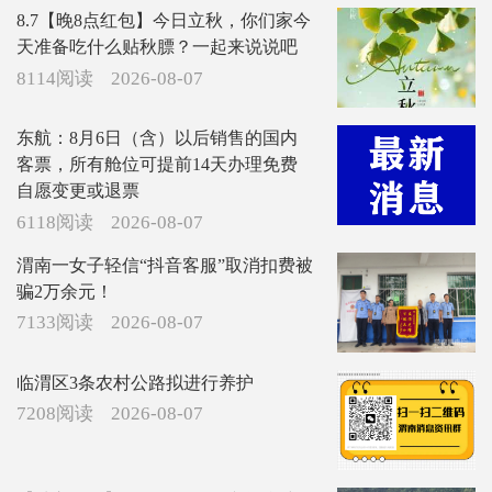
8.7【晚8点红包】今日立秋，你们家今
天准备吃什么贴秋膘？一起来说说吧
8114阅读
2026-08-07
东航：8月6日（含）以后销售的国内
客票，所有舱位可提前14天办理免费
自愿变更或退票
6118阅读
2026-08-07
渭南一女子轻信“抖音客服”取消扣费被
骗2万余元！
7133阅读
2026-08-07
临渭区3条农村公路拟进行养护
7208阅读
2026-08-07