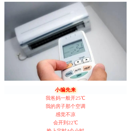
小编先来
我爸妈一般开25℃
我的房子那个空调
感觉不凉
会开到22℃
晚上定时4个小时