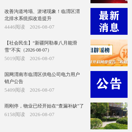
改善沟道垮塌、淤堵现象！临渭区渭
北排水系统拟改造提升
4446阅读
2026-08-07
【社会民生】“新疆阿勒泰八月能滑
雪”不实（2026·08·07）
5019阅读
2026-08-07
国网渭南市临渭区供电公司电力用户
销户公告
5409阅读
2026-08-07
雨刚停，物业已经开始在“查漏补缺”了
6158阅读
2026-08-07