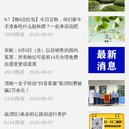
8.7【晚8点红包】今日立秋，你们家今
天准备吃什么贴秋膘？一起来说说吧
5699阅读
2026-08-07
东航：8月6日（含）以后销售的国内
客票，所有舱位可提前14天办理免费
自愿变更或退票
4913阅读
2026-08-07
渭南一女子轻信“抖音客服”取消扣费被
骗2万余元！
5330阅读
2026-08-07
临渭区3条农村公路拟进行养护
6141阅读
2026-08-07