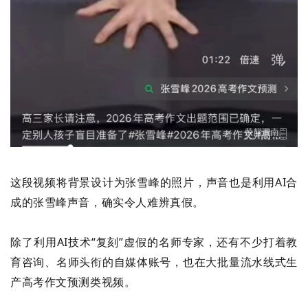
这段视频将背景设计为张雪峰的照片，声音也是利用
AI
合
成的张雪峰声音，确实令人难辨真假。
除了
利用
AI
技术
“
复刻
”虚假的
名师专家，
还有不少
打着教
育咨询、名师头衔的自媒体账号，也在大批量流水线式生
产高考作文预测类视频。