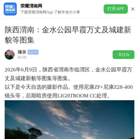
荣耀渭南网
打开APP
下载荣耀渭南网App 了解本地大小事
陕西渭南：金水公园早霞万丈及城建新
貌等图集
骊泉
关注Ta
06-09
2026年6月9日，陕西省渭南市临渭区，金水公园早霞万
丈及城建新貌等图集等图集。
以下是今天自选的摄影作品。使用尼康ZF+尼康Z28-400
镜头等，后期暗房使用LIGHTROOM CC处理。