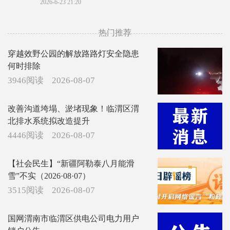
2026-6-23 21:20
热门推荐
穿越效野公园的解放路路灯安全隐患
何时排除
3946阅读
2026-08-07
改善沟道垮塌、淤堵现象！临渭区渭
北排水系统拟改造提升
4446阅读
2026-08-07
【社会民生】“新疆阿勒泰八月能滑
雪”不实（2026·08·07）
3515阅读
2026-08-07
国网渭南市临渭区供电公司电力用户