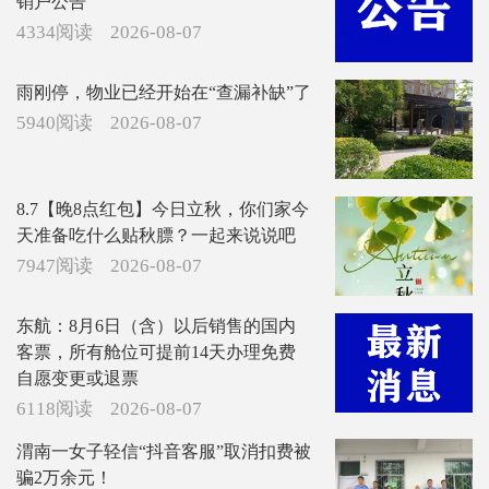
销户公告
4334阅读
2026-08-07
雨刚停，物业已经开始在“查漏补缺”了
5940阅读
2026-08-07
8.7【晚8点红包】今日立秋，你们家今
天准备吃什么贴秋膘？一起来说说吧
7947阅读
2026-08-07
东航：8月6日（含）以后销售的国内
客票，所有舱位可提前14天办理免费
自愿变更或退票
6118阅读
2026-08-07
渭南一女子轻信“抖音客服”取消扣费被
骗2万余元！