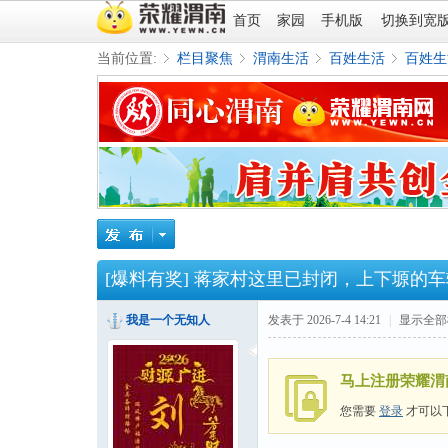
首页
家园
手机版
切换到宽
当前位置:
栏目聚焦
渭南生活
百姓生活
百姓生
»
›
›
›
[爆料有奖]
蒋家村这里已封闭，上下塬的车
我是一个无知人
发表于 2026-7-4 14:21
|
显示全部
马上注册荣耀渭
您需要
登录
才可以