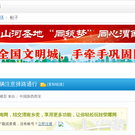
版
活
帖子
›
辆注意择路通行
[复制链接]
楼层
来自： 中国陕西西安
x
南网，结交渭南乡党，享用更多功能，让你轻松玩转荣耀网
下载或查看，没有账号？
立即注册
|