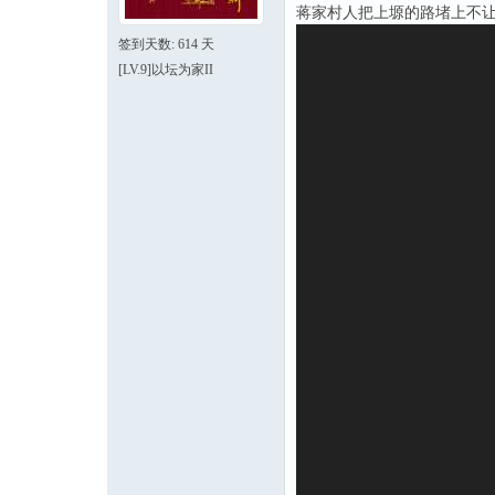
蒋家村人把上塬的路堵上不
签到天数: 614 天
[LV.9]以坛为家II