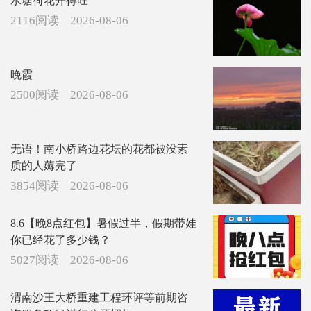
水塘荷花开得旺
2116阅读
2026-08-06
晚霞
2500阅读
2026-08-06
无语！南小桥路边花坛的花都被没素
质的人薅完了
3854阅读
2026-08-06
8.6【晚8点红包】暑假过半，假期带娃
你已经花了多少钱？
5027阅读
2026-08-06
渭南沙王大桥重建工程环评等前期咨