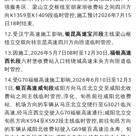
强服务区、梁山立交枢纽至胡家坝收费站之间四川方
向K1359至K1409段临时管控,施工预计2026年7月15
日18时结束。
12.受汉宁高速施工影响,
银昆高速宝川段
主线梁山枢
纽立交双向转京昆高速四川方向匝道临时管控。
13.因施工,2026年5月7日08时至12月30日,
福银高速
西长段
六村堡收费站入口转绕城高速未央方向匝道临
时管控。
14.
受G70福银高速施工影响,2026年6月10日至12月3
1日,
银百高速咸旬段
咸阳
方向马庄北立交至咸阳北收
费站之间主线临时管控,淳化、旬邑前往咸阳北收费
站、机场方向的车辆从马庄北立交绕行至G3021临兴
高速,经马庄西立交驶入G70福银高速通行;
咸阳北立交
旬邑方向K594至K592段主线临时管控,
前往旬邑方向
的车辆从咸阳北收费站驶入G69银百高速沿永寿、旬