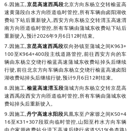
6.
因施工,
京昆高速西禹段
北京方向东杨立交转榆蓝高
速黄蒲段白水方向匝道临时管控,所有车辆由卤阳湖收
费站下站后重新驶入,西安方向东杨立交转渭玉高速渭
南方向匝道临时管控,所有车辆由蒲城东收费站下站后
重新驶入,预计2026年9月6日12时结束。
7.
因施工,
京昆高速西禹段
双向孙镇至蒲城之间K963+
100至K964+400段主线道路管控,前往西安方向的车
辆由东杨立交绕行榆蓝高速蒲城东收费站掉头后继续
行驶,前往北京方向车辆由东杨立交绕行榆蓝高速卤阳
湖收费站掉头后继续行驶,
预计9月6日12时结束
。
8.因施工,
榆蓝高速渭玉段
蒲城方向东杨立交转京昆高
速西禹段西安方向匝道临时管控,所有车辆由蒲城东收
费站掉头后重新驶入。
9.
因施工,
丹宁高速水阳段
凤凰东至户家塬之间K50+4
16至K31+307段双向临时管控,山阳至柞水方向车辆
由户家塬收费站分流下高速后绕行省道S519(色杏路)