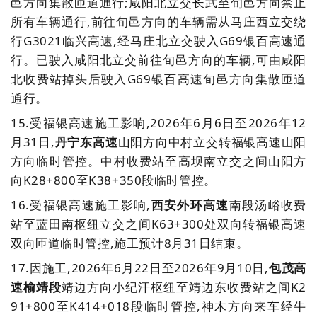
邑方向集散匝道通行;咸阳北立交长武至旬邑方向禁止
所有车辆通行,前往旬邑方向的车辆需从马庄西立交绕
行G3021临兴高速,经马庄北立交驶入G69银百高速通
行。已驶入咸阳北立交前往旬邑方向的车辆,可由咸阳
北收费站掉头后驶入G69银百高速旬邑方向集散匝道
通行。
15.
受福银高速施工影响,2026年6月6日至2026年12
月31日,
丹宁东高速
山阳方向中村立交转福银高速山阳
方向临时管控。中村收费站至高坝南立交之间山阳方
向K28+800至K38+350段临时管控。
16.
受福银高速施工影响,
西安外环高速
南段汤峪收费
站至蓝田南枢纽立交之间K63+300处双向转福银高速
双向匝道临时管控,施工预计8月31日结束。
17
.
因
施工,2026年6月22日至2026年9月10日,
包茂高
速榆靖段
靖边方向
小纪汗枢纽至靖边东收费站之间
K2
91+800至K414+018段临时管控,神木方向来车经牛