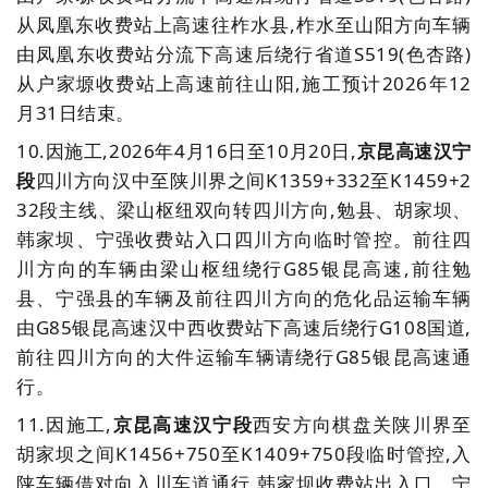
从凤凰东收费站上高速往柞水县,柞水至山阳方向车辆
由凤凰东收费站分流下高速后绕行省道S519(色杏路)
从户家塬收费站上高速前往山阳,施工预计2026年12
月31日结束。
10.
因施工,2026年4月16日至10月20日,
京昆高速汉宁
段
四川方向汉中至陕川界之间K1359+332至K1459+2
32段主线、梁山枢纽双向转四川方向,勉县、胡家坝、
韩家坝、宁强收费站入口四川方向临时管控。前往四
川方向的车辆由梁山枢纽绕行G85银昆高速,前往勉
县、宁强县的车辆及前往四川方向的危化品运输车辆
由G85银昆高速汉中西收费站下高速后绕行G108国道,
前往四川方向的大件运输车辆请绕行G85银昆高速通
行。
11.
因施工,
京昆高速汉宁段
西安方向棋盘关陕川界至
胡家坝之间K1456+750至K1409+750段临时管控,入
陕车辆借对向入川车道通行,韩家坝收费站出入口、宁