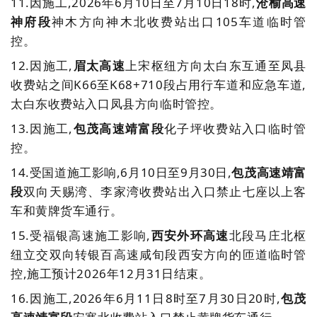
11.
因施工,2026年6月10日至7月10日18时,
沧榆高速
神府段
神木方向神木北收费站出口105车道临时管
控。
12.
因施工,
眉太高速
上宋枢纽方向太白东互通至凤县
收费站之间K66至K68+710段占用行车道和应急车道,
太白东收费站入口凤县方向临时管控。
13.
因施工,
包茂高速靖富段
化子坪收费站入口临时管
控。
14.
受国道施工影响,6月10日至9月30日,
包茂高速靖富
段
双向天赐湾、李家湾收费站出入口禁止七座以上客
车和黄牌货车通行。
15.
受福银高速施工影响,
西安外环高速
北段马庄北枢
纽立交双向转银百高速咸旬段西安方向的匝道临时管
控,施工预计2026年12月31日结束。
16.
因施工,2026年6月11日8时至7月30日20时,
包茂