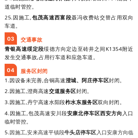
道临时管控。
25.
因施工,
包茂高速西富段
聂冯收费站交替占用双向
车道。
03
交通事故
青银高速绥定段
绥德方向定边至砖井之间K1354附近
发生交通事故,占用行车道和应急车道。
04
服务区封闭
1.
因设备未完善,
合铜高速
澄城、阿庄停车区
封闭。
2
.
因施工,澄商高速
交道服务区
封闭。
3
.
因施工,
丹宁高速水阳段
柞水东服务区
双向封闭。
4.
因施工,包茂高速安川段
安康北停车区西安方向
入口
临时管控。
5
.
因施工,安来高速平镇段
牛头店停车区
入口安康方向临