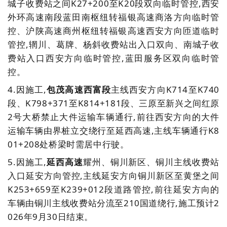
城子收费站之间K27+200至K20段双向临时管控,西安
外环高速南段蓝田南枢纽转福银高速商洛方向临时管
控、沪陕高速商州枢纽转福银高速西安方向匝道临时
管控,辋川、葛牌、杨斜收费站出入口双向、南城子收
费站入口西安方向临时管控,蓝田服务区双向临时管
控。
4.因施工,
包茂高速西富段
主线西安方向K714至K740
段、K798+371至K814+181段、三原至新兴之间红
原
2号大桥禁止大件运输车辆通行,前往西安方向的大件
运输车辆由界桩立交绕行至延西高速,主线车辆通行K8
01+208处桥梁时需居中行驶。
5.因施工,
延西高速
耀州、铜川新区、铜川主线收费站
入口延安方向管控,主线延安方向铜川新区至黄堡之间
K253+659至K239+012段道路管控,前往延安方向的
车辆由铜川主线收费站分流至210国道绕行,施工预计2
026年9月30日结束。