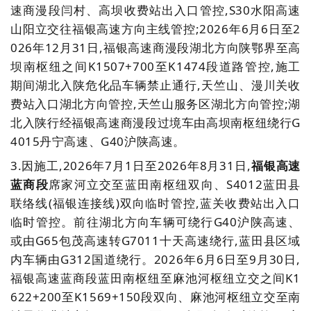
速商漫段闫村、高坝收费站出入口管控,S30水阳高速
山阳立交往福银高速方向主线管控;2026年6月6日至2
026年12月31日,福银高速商漫段湖北方向陕鄂界至高
坝南枢纽之间K1507+700至K1474段道路管控,施工
期间湖北入陕危化品车辆禁止通行,天竺山、漫川关收
费站入口湖北方向管控,天竺山服务区湖北方向管控;湖
北入陕行经福银高速商漫段过境车由高坝南枢纽绕行G
4015丹宁高速、G40沪陕高速。
3.
因施工,2026年7月1日至2026年8月31日,
福银高速
蓝商段
席家河立交至蓝田南枢纽双向、S4012蓝田县
联络线(福银连接线)双向临时管控,蓝关收费站出入口
临时管控。前往湖北方向车辆可绕行G40沪陕高速、
或由G65包茂高速转G7011十天高速绕行,蓝田县区域
内车辆由G312国道绕行。2026年6月6日至9月30日,
福银高速蓝商段蓝田南枢纽至麻池河枢纽立交之间K1
622+200至K1569+150段双向、麻池河枢纽立交至南