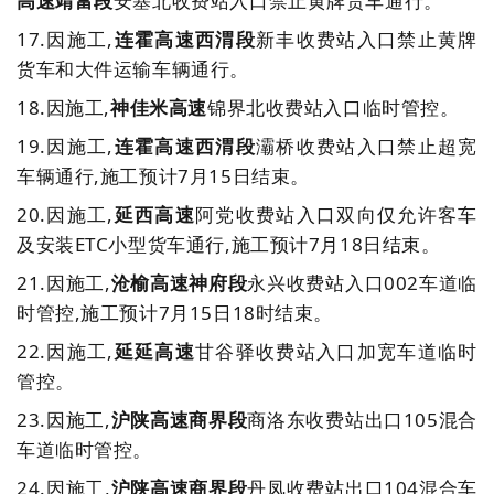
高速靖富段
安塞北收费站入口禁止黄牌货车通行。
17.
因施工,
连霍高速西渭段
新丰收费站入口禁止黄牌
货车和大件运输车辆通行。
18.
因施工,
神佳米高速
锦界北收费站入口临时管控。
19.
因施工,
连霍高速西渭段
灞桥收费站入口禁止超宽
车辆通行,施工预计7月15日结束。
20.
因施工,
延西高速
阿党收费站入口双向仅允许客车
及安装ETC小型货车通行,施工预计7月18日结束。
21.
因施工,
沧榆高速神府段
永兴收费站入口002车道临
时管控,施工预计7月15日18时结束。
22.
因施工,
延延高速
甘谷驿收费站入口加宽车道临时
管控。
23.
因施工,
沪陕高速商界段
商洛东收费站出口105混合
车道临时管控。
24.
因施工,
沪陕高速商界段
丹凤收费站出口104混合车