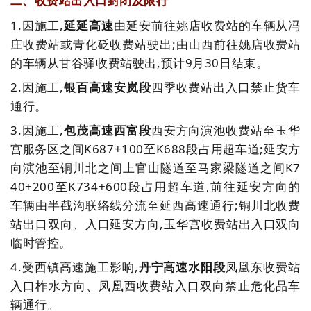
二、收费站出入口封闭及限行
1
.
因
施工,
延延
高速
由延安前
往姚店
收费站
的车辆从冯
庄收费站
或青化砭收费站驶出;由山西前往姚店收费站
的车辆从
甘谷驿收
费站驶出,预计9月30日结束。
2.
因施工,
银百高速安岚段
四季收费站出入口禁止货车
通行。
3.因施工,
包茂高速西富段
西安方向演池收费站至玉华
宫服务区之间K687+100至K688段占用超车道;延安方
向演池至铜川北之间上官山隧道至马家梁隧道之间K7
40+200至K734+600段占用超车道,前往延安方向的
车辆由半截沟联络线分流至延西高速通行;铜川北收费
站出口双向、入口延安方向,玉华宫收费站出入口双向
临时管控。
4.
受西镇高速施工影响,
丹宁高速水阳段
凤凰东收费站
入口柞水方向、凤凰西收费站入口双向禁止危化品
车
辆通行。