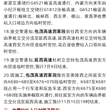
家梁互通绕行G6521榆蓝高速通行、内蒙方向来车由
小纪汗枢纽立交绕行G1812沧榆高速、G6521榆蓝高
速通行;榆林北、榆林西、西左界、横山、黄蒿界收费
站入口靖边方向临时管控。
18.
接交警通知,
包茂高速西富段
前往西安方向的车辆
由界桩立交分流至延西高速,延西高速杜村立交转包茂
高速西安方向匝道临时管控,花石崖收费站入口双向临
时管控。
19.
接交警通知,
延西高速
杜村立交转包茂高速西安方
向匝道临时管控,预计7月9日结束。
20.
因施工,
包茂高速西富段
隆坊至黄陵西之间延安方
向K680+680至K676+070段临时管控、K687至K681
段占用一个行车道和应急车道,西安方向K675至K680
+680段实施单幅双向通行,前往延安方向的车辆由界桩
立交分流至延西高速,施工预计11月15日19时结束。