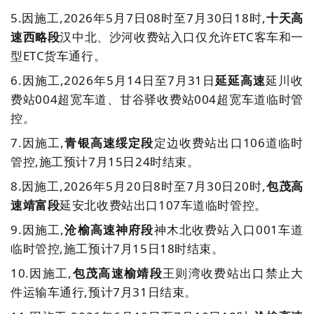
5.
因施工,2026年5月7日08时至7月30日18时,
十天高
速西略段
汉中北、沙河收费站入口仅允许ETC客车和一
型ETC货车通行。
6.
因施工,2026年5月14日至7月31日
延延高速
延川收
费站004超宽车道、甘谷驿收费站004超宽车道临时管
控。
7.
因施工,
青银高速绥定段
定边收费站出口106道临时
管控,施工预计7月15日24时结束。
8.
因施工,2026年5月20日8时至7月30日20时,
包茂高
速靖富段
延安北收费站出口107车道临时管控。
9.因施工,
沧榆高速神府段
神木北收费站入口001车道
临时管控,施工预计7月15日18时结束。
10.因施工,
包茂高速榆靖段
王则湾收费站出口禁止大
件运输车通行,预计7月31日结束。