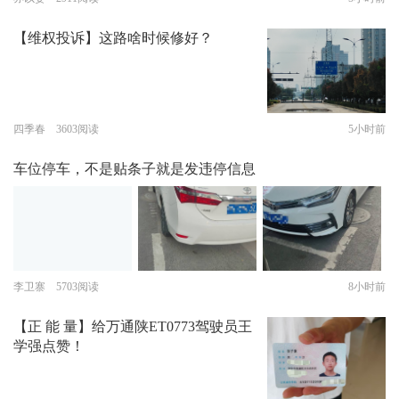
【维权投诉】这路啥时候修好？
四季春 3603阅读
5小时前
车位停车，不是贴条子就是发违停信息
李卫寨 5703阅读
8小时前
【正 能 量】给万通陕ET0773驾驶员王
学强点赞！