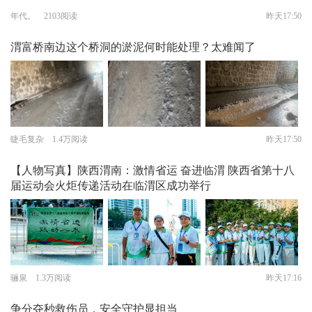
年代。 2103阅读
昨天17:50
渭富桥南边这个桥洞的淤泥何时能处理？太难闻了
睫毛复杂 1.4万阅读
昨天17:50
【人物写真】陕西渭南：激情省运 奋进临渭 陕西省第十八
届运动会火炬传递活动在临渭区成功举行
骊泉 1.3万阅读
昨天17:16
争分夺秒救伤员，安全守护显担当