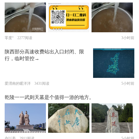
零度° 2277阅读
3小时前
陕西部分高速收费站出入口封闭、限
行，临时管控→
爱渭南的暖洋洋 3431阅读
5小时前
乾陵一一武则天墓是个值得一游的地方。
亦以姜 2911阅读
5小时前