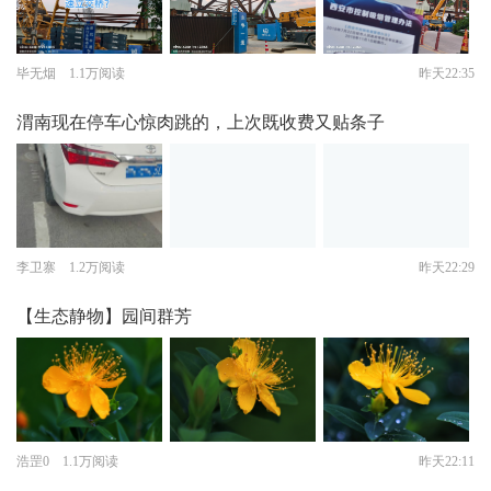
毕无烟 1.1万阅读
昨天22:35
渭南现在停车心惊肉跳的，上次既收费又贴条子
李卫寨 1.2万阅读
昨天22:29
【生态静物】园间群芳
浩罡0 1.1万阅读
昨天22:11