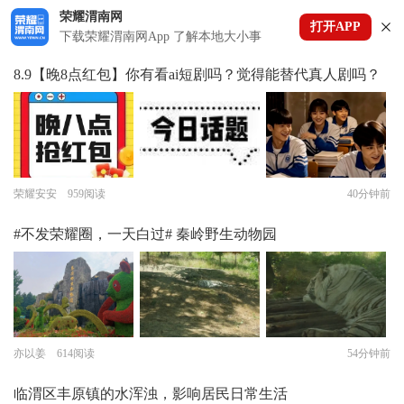
荣耀渭南网
打开APP
下拉刷新
下载荣耀渭南网App 了解本地大小事
8.9【晚8点红包】你有看ai短剧吗？觉得能替代真人剧吗？
荣耀安安 959阅读
40分钟前
#不发荣耀圈，一天白过# 秦岭野生动物园
亦以姜 614阅读
54分钟前
临渭区丰原镇的水浑浊，影响居民日常生活