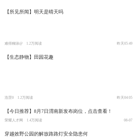
【所见所闻】明天是晴天吗
难得糊涂@ 1.2万阅读
昨天05:49
【生态静物】田园花趣
浩罡0 1.2万阅读
昨天04:05
【今日推荐】8月7日渭南新发布岗位，点击查看！
荣耀人才网 1.4万阅读
08-07
穿越效野公园的解放路路灯安全隐患何