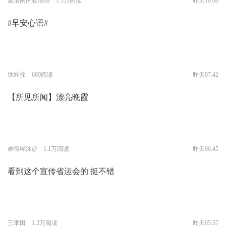
爱渭南的软绵绵 1.5万阅读
昨天10:00
#早安心语#
铁匠徐 689阅读
昨天07:42
【所见所闻】漂亮晚霞
难得糊涂@ 1.1万阅读
昨天06:45
看到这个宣传省运会的 挺不错
三聿田 1.2万阅读
昨天05:57