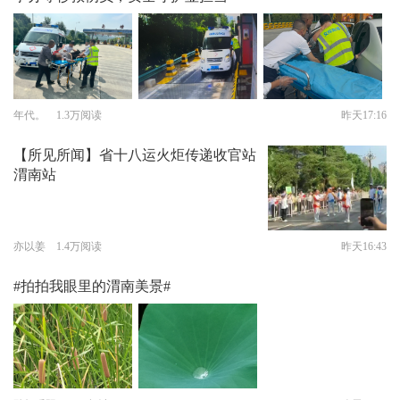
年代。 1.3万阅读
昨天17:16
【所见所闻】省十八运火炬传递收官站
渭南站
亦以姜 1.4万阅读
昨天16:43
#拍拍我眼里的渭南美景#