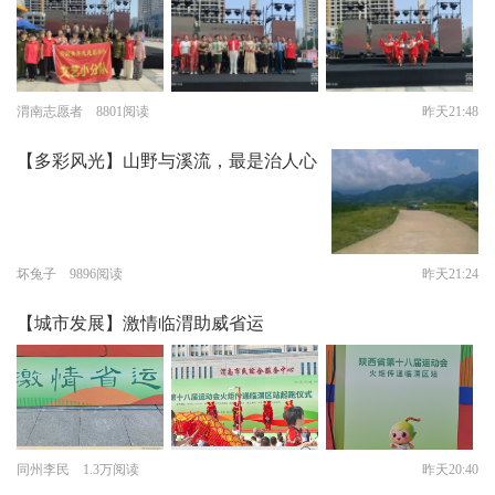
渭南志愿者 8801阅读
昨天21:48
【多彩风光】山野与溪流，最是治人心
坏兔子 9896阅读
昨天21:24
【城市发展】激情临渭助威省运
同州李民 1.3万阅读
昨天20:40