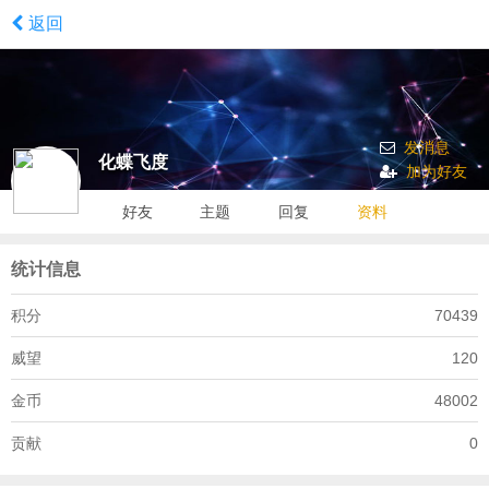
返回
发消息
化蝶飞度
加为好友
好友
主题
回复
资料
统计信息
积分
70439
威望
120
金币
48002
贡献
0