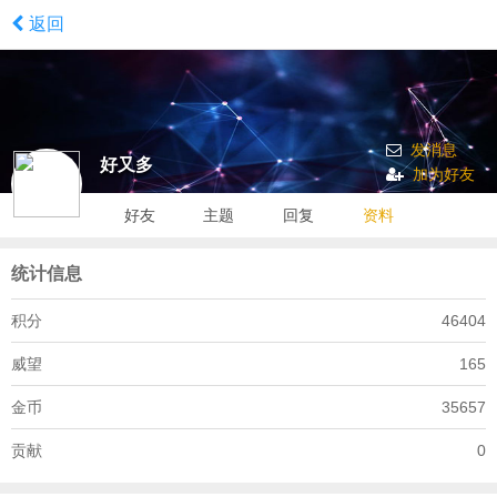
返回
发消息
好又多
加为好友
好友
主题
回复
资料
统计信息
积分
46404
威望
165
金币
35657
贡献
0