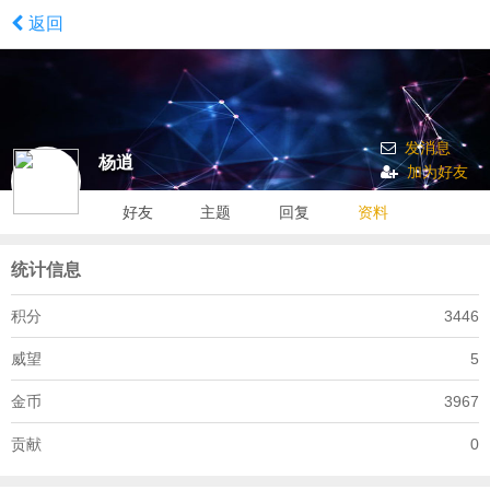
返回
发消息
杨逍
加为好友
好友
主题
回复
资料
统计信息
积分
3446
威望
5
金币
3967
贡献
0