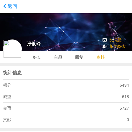
返回
发消息
张银玲
加为好友
好友
主题
回复
资料
统计信息
积分
6494
威望
618
金币
5727
贡献
0