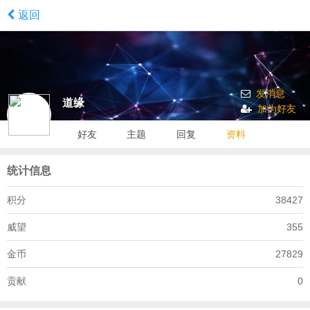
返回
发消息
道缘
加为好友
好友
主题
回复
资料
统计信息
积分
38427
威望
355
金币
27829
贡献
0