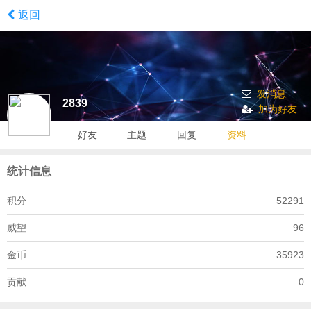
返回
发消息
2839
加为好友
好友
主题
回复
资料
统计信息
积分
52291
威望
96
金币
35923
贡献
0