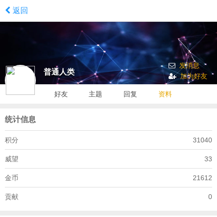
返回
发消息
普通人类
加为好友
好友
主题
回复
资料
统计信息
积分
31040
威望
33
金币
21612
贡献
0