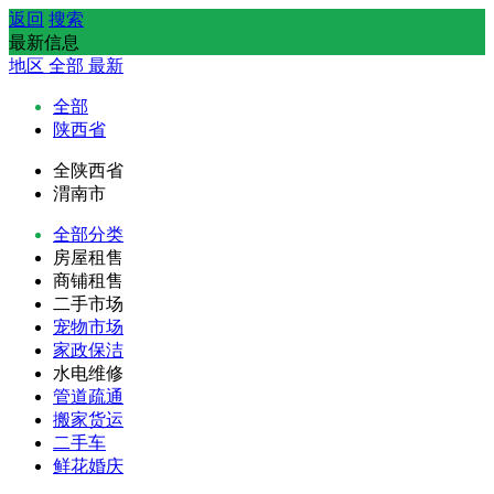
返回
搜索
最新信息
地区
全部
最新
全部
陕西省
全陕西省
渭南市
全部分类
房屋租售
商铺租售
二手市场
宠物市场
家政保洁
水电维修
管道疏通
搬家货运
二手车
鲜花婚庆