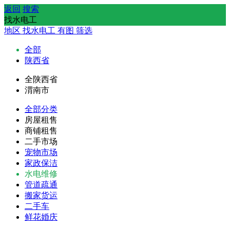
返回
搜索
找水电工
地区
找水电工
有图
筛选
全部
陕西省
全陕西省
渭南市
全部分类
房屋租售
商铺租售
二手市场
宠物市场
家政保洁
水电维修
管道疏通
搬家货运
二手车
鲜花婚庆