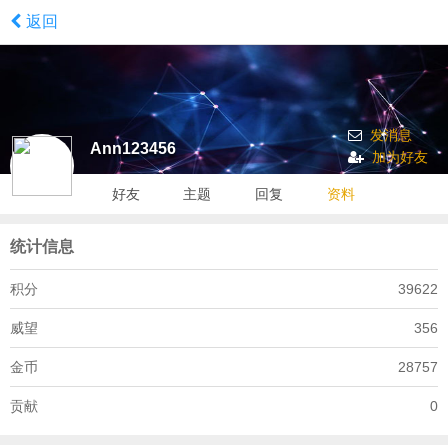
返回
发消息
Ann123456
加为好友
好友
主题
回复
资料
统计信息
积分
39622
威望
356
金币
28757
贡献
0